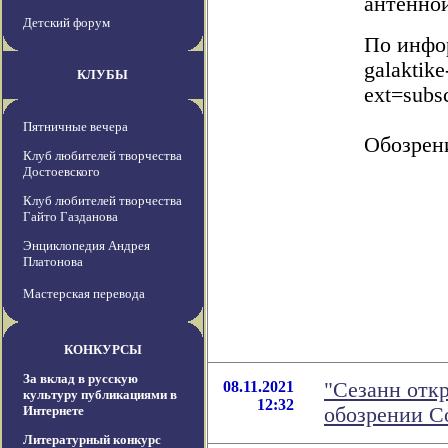
антенно
Детский форум
По инфор
galaktike
КЛУБЫ
ext=subs
Пятничные вечера
Обозрен
Клуб любителей творчества
Достоевского
Клуб любителей творчества
Гайто Газданова
Энциклопедия Андрея
Платонова
Мастерская перевода
КОНКУРСЫ
За вклад в русскую
08.11.2021
"Сезанн отк
культуру публикациями в
12:32
Интернете
обозрении С
Литературный конкурс