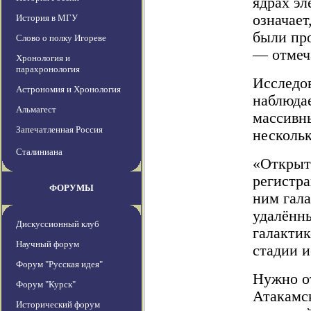
ядрах эл
означает
История в МГУ
были про
Слово о полку Игореве
— отмеч
Хронология и
парахронология
Исследов
Астрономия и Хронология
наблюдае
Альмагест
массивны
Запечатленная Россия
нескольк
Сталиниана
«Открыт
регистра
ФОРУМЫ
ним гала
удалённы
Дискуссионный клуб
галактик
Научный форум
стадии и
Форум "Русская идея"
Нужно о
Форум "Курск"
Атакамс
Исторический форум