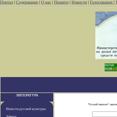
Портал
|
Содержание
|
О нас
|
Пишите
|
Новости
|
Голосование
|
ЛИТЕРАТУРА
"Русский переплет" заре
Новости русской культуры
Афиша