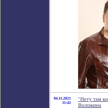
04.11.2021
"Нету там ко
11:42
Воложина