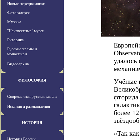
Новые передвжиники
Фотогалерея
Музыка
"Неизвестные" музеи
Риторика
Европей
Русские храмы и
Observat
монастыри
удалось 
Видеоархив
механизм
ФИЛОСОФИЯ
Учёные 
Великобр
фторида 
Современная русская мысль
галактик
Искания и размышления
более 12
звёздооб
ИСТОРИЯ
«Так как
История России