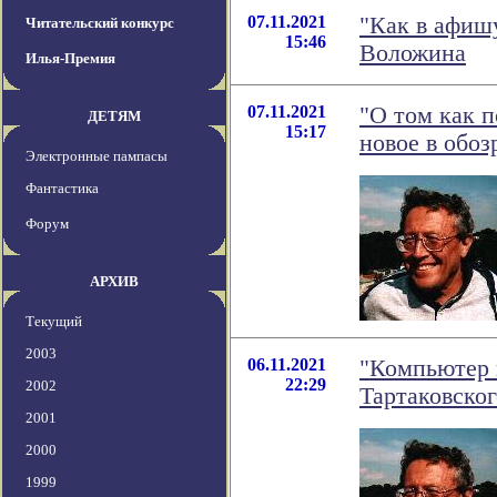
07.11.2021
"Как в афишу
Читательский конкурс
15:46
Воложина
Илья-Премия
07.11.2021
"О том как 
ДЕТЯМ
15:17
новое в обоз
Электронные пампасы
Фантастика
Форум
АРХИВ
Текущий
2003
06.11.2021
"Компьютер 
22:29
2002
Тартаковског
2001
2000
1999