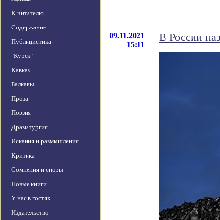
К читателю
Содержание
09.11.2021
В России на
Публицистика
15:11
"Курск"
Кавказ
Балканы
Проза
Поэзия
Драматургия
Искания и размышления
Критика
Сомнения и споры
Новые книги
У нас в гостях
Издательство