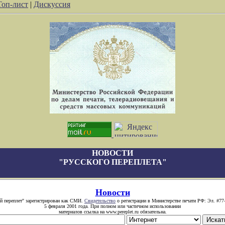
Топ-лист
|
Дискуссия
НОВОСТИ
"РУССКОГО ПЕРЕПЛЕТА"
Новости
й переплет" зарегистрирован как СМИ.
Свидетельство
о регистрации в Министерстве печати РФ: Эл. #77
5 февраля 2001 года. При полном или частичном использовании
материалов ссылка на www.pereplet.ru обязательна.