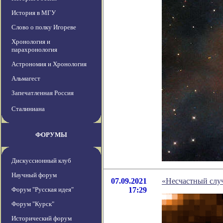
История в МГУ
Слово о полку Игореве
Хронология и
парахронология
Астрономия и Хронология
Альмагест
Запечатленная Россия
Сталиниана
ФОРУМЫ
Дискуссионный клуб
Научный форум
07.09.2021
«Несчастный слу
Форум "Русская идея"
17:29
Форум "Курск"
Исторический форум