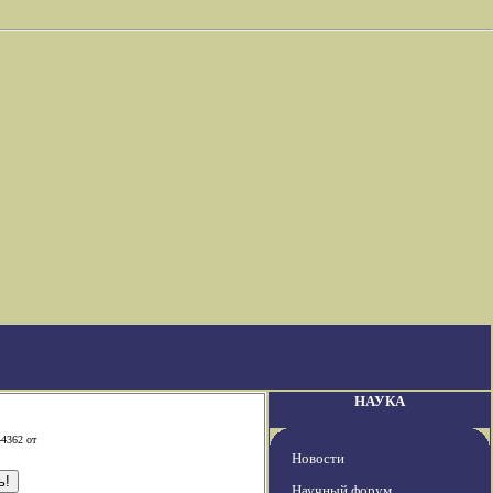
НАУКА
-4362 от
Новости
Научный форум