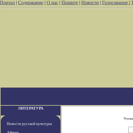
Портал
|
Содержание
|
О нас
|
Пишите
|
Новости
|
Голосование
|
ЛИТЕРАТУРА
"Русски
Новости русской культуры
Афиша