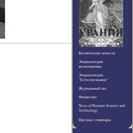
Космические новости
Энциклопедия
космонавтика
Энциклопедия
"Естествознание"
Журнальный зал
Физматлит
News of Russian Science and
Technology
Научные семинары