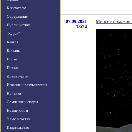
К читателю
Содержание
07.09.2021
Многие похожие н
Публицистика
18:24
"Курск"
Кавказ
Балканы
Проза
Поэзия
Драматургия
Искания и размышления
Критика
Сомнения и споры
Новые книги
У нас в гостях
Издательство