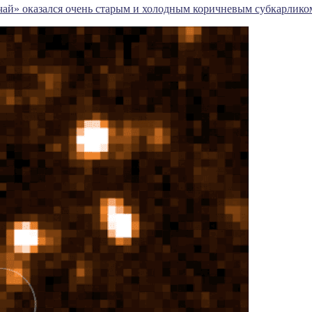
чай» оказался очень старым и холодным коричневым субкарлико