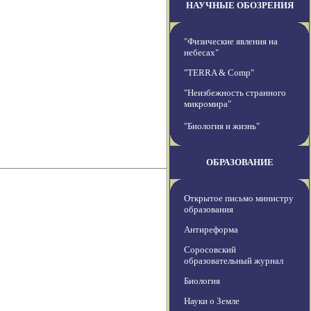
НАУЧНЫЕ ОБОЗРЕНИЯ
"Физические явления на
небесах"
"TERRA & Comp"
"Неизбежность странного
микромира"
"Биология и жизнь"
ОБРАЗОВАНИЕ
Открытое письмо министру
образования
Антиреформа
Соросовский
образовательный журнал
Биология
Науки о Земле