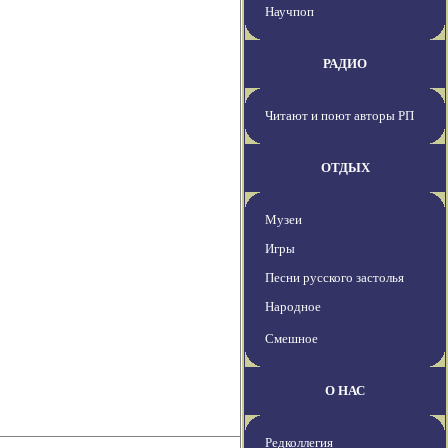
Научпоп
РАДИО
Читают и поют авторы РП
ОТДЫХ
Музеи
Игры
Песни русского застолья
Народное
Смешное
О НАС
Редколлегия