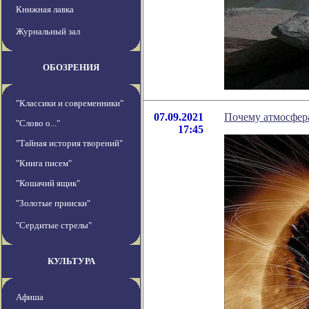
Книжная лавка
Журнальный зал
ОБОЗРЕНИЯ
"Классики и современники"
07.09.2021
Почему атмосфера
"Слово о..."
17:45
"Тайная история творений"
"Книга писем"
"Кошачий ящик"
"Золотые прииски"
"Сердитые стрелы"
КУЛЬТУРА
Афиша