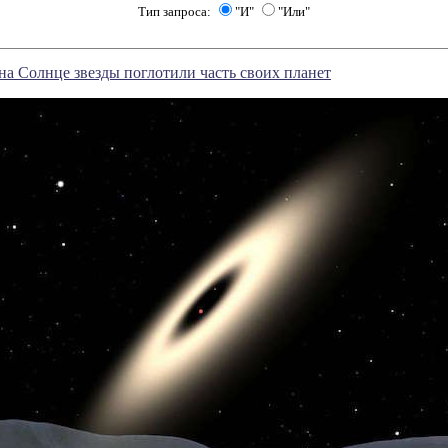
Тип запроса:
"И"
"Или"
а Солнце звезды поглотили часть своих планет