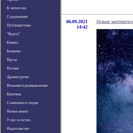
К читателю
Содержание
06.09.2021
Новые математич
Публицистика
14:42
"Курск"
Кавказ
Балканы
Проза
Поэзия
Драматургия
Искания и размышления
Критика
Сомнения и споры
Новые книги
У нас в гостях
Издательство