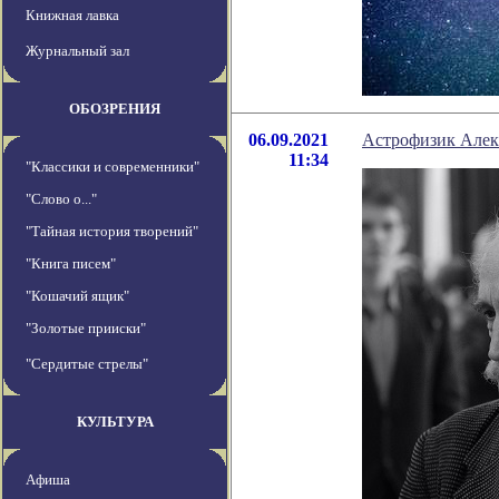
Книжная лавка
Журнальный зал
ОБОЗРЕНИЯ
06.09.2021
Астрофизик Алек
11:34
"Классики и современники"
"Слово о..."
"Тайная история творений"
"Книга писем"
"Кошачий ящик"
"Золотые прииски"
"Сердитые стрелы"
КУЛЬТУРА
Афиша