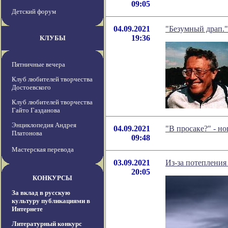
09:05
Детский форум
04.09.2021
"Безумный драп."
19:36
КЛУБЫ
Пятничные вечера
Клуб любителей творчества
Достоевского
Клуб любителей творчества
Гайто Газданова
Энциклопедия Андрея
04.09.2021
"В просаке?" - н
Платонова
09:48
Мастерская перевода
03.09.2021
Из-за потеплени
20:05
КОНКУРСЫ
За вклад в русскую
культуру публикациями в
Интернете
Литературный конкурс