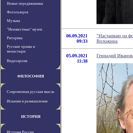
Новые передвжиники
Фотогалерея
Музыка
"Неизвестные" музеи
06.09.2021
"Настаиваю на фо
Риторика
09:33
Воложина
Русские храмы и
монастыри
05.09.2021
Геннадий Иванов 
Видеоархив
11:38
ФИЛОСОФИЯ
Современная русская мысль
Искания и размышления
ИСТОРИЯ
История России