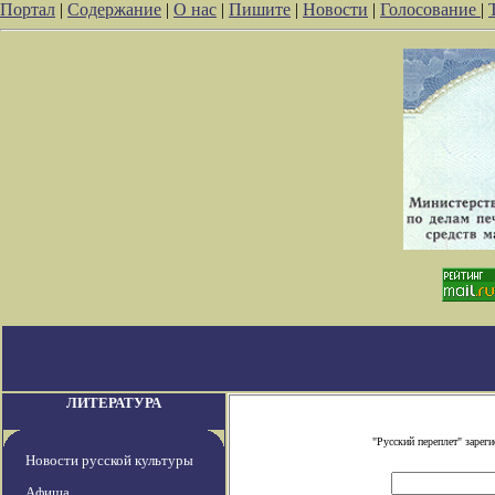
Портал
|
Содержание
|
О нас
|
Пишите
|
Новости
|
Голосование
|
ЛИТЕРАТУРА
"Русский переплет" заре
Новости русской культуры
Афиша