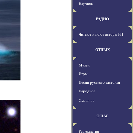
Научпоп
РАДИО
Читают и поют авторы РП
ОТДЫХ
Музеи
Игры
Песни русского застолья
Народное
Смешное
О НАС
Редколлегия