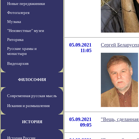
Новые передвжиники
Фотогалерея
Музыка
"Неизвестные" музеи
Риторика
05.09.2021
Сергей Беларусец
Русские храмы и
11:05
монастыри
Видеоархив
ФИЛОСОФИЯ
Современная русская мысль
Искания и размышления
05.09.2021
"Вещь, сделанная
ИСТОРИЯ
09:05
История России