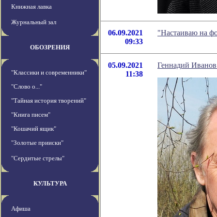
Книжная лавка
Журнальный зал
06.09.2021
"Настаиваю на ф
09:33
ОБОЗРЕНИЯ
05.09.2021
Геннадий Иванов 
"Классики и современники"
11:38
"Слово о..."
"Тайная история творений"
"Книга писем"
"Кошачий ящик"
"Золотые прииски"
"Сердитые стрелы"
КУЛЬТУРА
Афиша