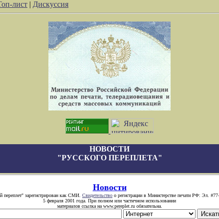
Топ-лист
|
Дискуссия
НОВОСТИ
"РУССКОГО ПЕРЕПЛЕТА"
Новости
й переплет" зарегистрирован как СМИ.
Свидетельство
о регистрации в Министерстве печати РФ: Эл. #77
5 февраля 2001 года. При полном или частичном использовании
материалов ссылка на www.pereplet.ru обязательна.