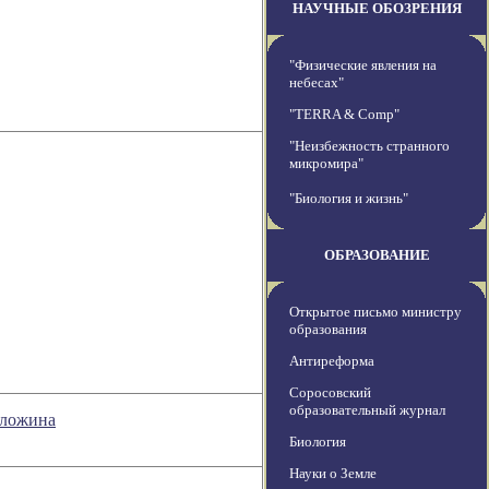
НАУЧНЫЕ ОБОЗРЕНИЯ
"Физические явления на
небесах"
"TERRA & Comp"
"Неизбежность странного
микромира"
"Биология и жизнь"
ОБРАЗОВАНИЕ
Открытое письмо министру
образования
Антиреформа
Соросовский
образовательный журнал
оложина
Биология
Науки о Земле