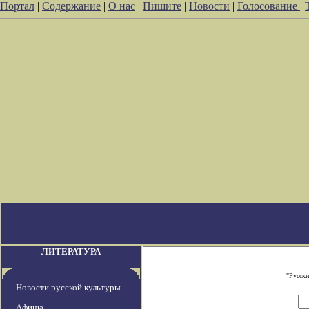
Портал
|
Содержание
|
О нас
|
Пишите
|
Новости
|
Голосование
|
ЛИТЕРАТУРА
"Русски
Новости русской культуры
Афиша