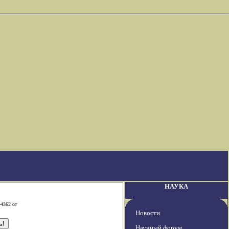
НАУКА
-4362 от
Новости
Научный форум