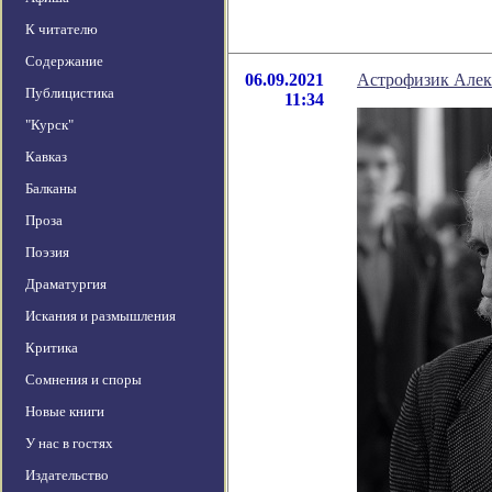
К читателю
Содержание
06.09.2021
Астрофизик Алек
Публицистика
11:34
"Курск"
Кавказ
Балканы
Проза
Поэзия
Драматургия
Искания и размышления
Критика
Сомнения и споры
Новые книги
У нас в гостях
Издательство