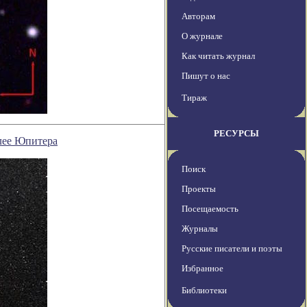
Авторам
О журнале
Как читать журнал
Пишут о нас
Тираж
РЕСУРСЫ
елее Юпитера
Поиск
Проекты
Посещаемость
Журналы
Русские писатели и поэты
Избранное
Библиотеки