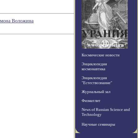
ломона Воложина
Космические новости
Энциклопедия
космонавтика
Энциклопедия
"Естествознание"
Журнальный зал
Физматлит
News of Russian Science and
Technology
Научные семинары