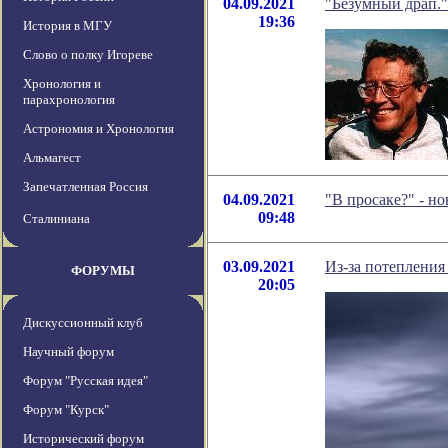
04.09.2021
"Безумный драп."
19:36
История в МГУ
Слово о полку Игореве
Хронология и
парахронология
Астрономия и Хронология
Альмагест
Запечатленная Россия
04.09.2021
"В просаке?" - н
09:48
Сталиниана
03.09.2021
Из-за потеплени
ФОРУМЫ
20:05
Дискуссионный клуб
Научный форум
Форум "Русская идея"
Форум "Курск"
Исторический форум