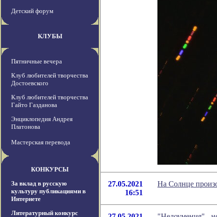
Детский форум
КЛУБЫ
Пятничные вечера
Клуб любителей творчества
Достоевского
Клуб любителей творчества
Гайто Газданова
Энциклопедия Андрея
Платонова
Мастерская перевода
КОНКУРСЫ
За вклад в русскую
27.05.2021
На Солнце произо
культуру публикациями в
16:51
Интернете
Литературный конкурс
27.05.2021
"Недоумения" - 