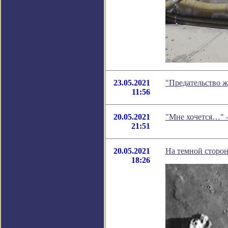
23.05.2021
"Предательство 
11:56
20.05.2021
"Мне хочется…" 
21:51
20.05.2021
На темной сторо
18:26