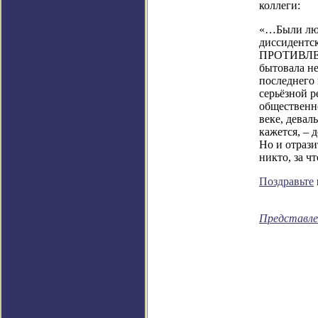
коллеги:
«…Были люди
диссидентс
ПРОТИВЛЕНИ
бытовала не
последнего 
серьёзной р
общественно
веке, девал
кажется, – 
Но и отрази
никто, за ч
Поздравьте
Представле