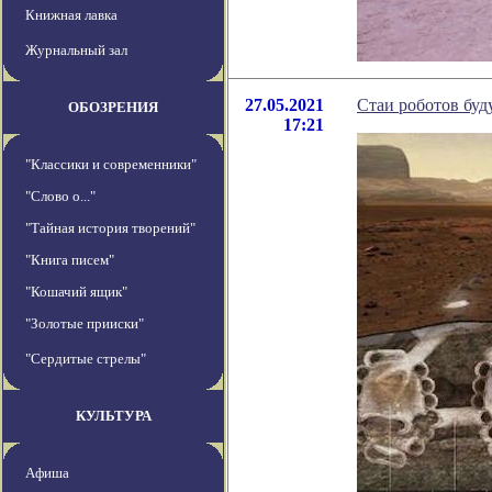
Книжная лавка
Журнальный зал
27.05.2021
Стаи роботов буд
ОБОЗРЕНИЯ
17:21
"Классики и современники"
"Слово о..."
"Тайная история творений"
"Книга писем"
"Кошачий ящик"
"Золотые прииски"
"Сердитые стрелы"
КУЛЬТУРА
Афиша