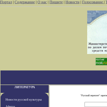
Портал
|
Содержание
|
О нас
|
Пишите
|
Новости
|
Голосование
|
ЛИТЕРАТУРА
"Русский переплет" заре
Новости русской культуры
Афиша