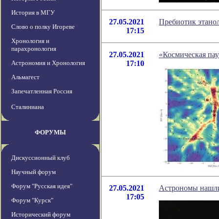
История в МГУ
27.05.2021
Пребиотик этано
Слово о полку Игореве
17:15
Хронология и
парахронология
27.05.2021
«Космическая пау
Астрономия и Хронология
17:10
Альмагест
Запечатленная Россия
Сталиниана
ФОРУМЫ
Дискуссионный клуб
Научный форум
Форум "Русская идея"
27.05.2021
Астрономы нашли 
17:05
Форум "Курск"
Исторический форум