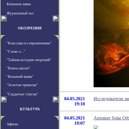
Книжная лавка
Журнальный зал
ОБОЗРЕНИЯ
"Классики и современники"
"Слово о..."
"Тайная история творений"
"Книга писем"
"Кошачий ящик"
"Золотые прииски"
"Сердитые стрелы"
04.05.2021
Исследователи за
19:10
КУЛЬТУРА
04.05.2021
Аппарат Solar Or
19:07
Афиша