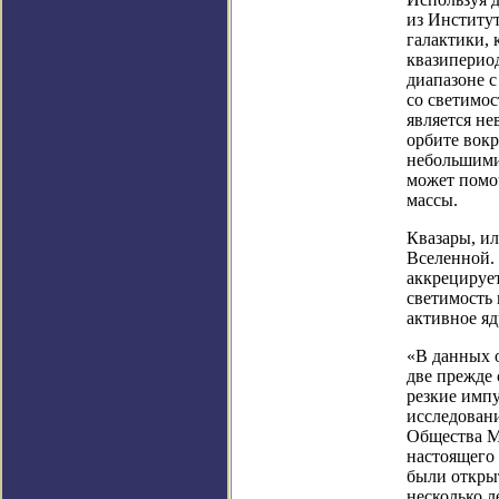
из Институ
галактики,
квазипериод
диапазоне с
со светимо
является не
орбите вокр
небольшими 
может помо
массы.
Квазары, ил
Вселенной. 
аккрецирует
светимость
активное яд
«В данных 
две прежде
резкие импу
исследовани
Общества М
настоящего
были откры
несколько л