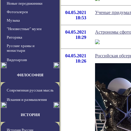
Новые передвжиники
Фотогалерея
04.05.2021
Ученые придумал
18:53
Музыка
"Неизвестные" музеи
04.05.2021
Астрономы сфото
18:29
Риторика
Русские храмы и
монастыри
04.05.2021
Российская обсер
Видеоархив
18:26
ФИЛОСОФИЯ
Современная русская мысль
Искания и размышления
ИСТОРИЯ
История России