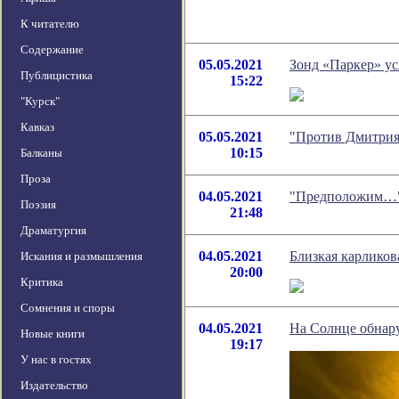
К читателю
Содержание
05.05.2021
Зонд «Паркер» у
Публицистика
15:22
"Курск"
Кавказ
05.05.2021
"Против Дмитрия
10:15
Балканы
Проза
04.05.2021
"Предположим…" 
Поэзия
21:48
Драматургия
04.05.2021
Близкая карликов
Искания и размышления
20:00
Критика
Сомнения и споры
04.05.2021
На Солнце обнар
Новые книги
19:17
У нас в гостях
Издательство