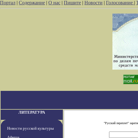
Портал
|
Содержание
|
О нас
|
Пишите
|
Новости
|
Голосование
|
ЛИТЕРАТУРА
"Русский переплет" заре
Новости русской культуры
Афиша