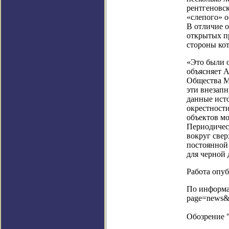
рентгеновс
«слепого» о
В отличие о
открытых п
стороны кот
«Это были 
объясняет А
Общества М
эти внезап
данные ист
окрестност
объектов мо
Периодичес
вокруг свер
постоянной 
для черной 
Работа опуб
По информац
page=news&
Обозрение 