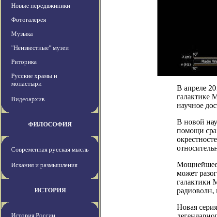
Новые передвжиники
Фотогалерея
Музыка
"Неизвестные" музеи
Риторика
Русские храмы и
монастыри
В апреле 2
галактике М
Видеоархив
научное дос
В новой на
ФИЛОСОФИЯ
помощи сраз
окрестност
относитель
Современная русская мысль
Мощнейшее 
Искания и размышления
может разог
галактики М
ИСТОРИЯ
радиоволн, 
Новая серия
История России
легендарног