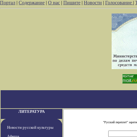
Портал
|
Содержание
|
О нас
|
Пишите
|
Новости
|
Голосование
|
ЛИТЕРАТУРА
"Русский переплет" заре
Новости русской культуры
Афиша