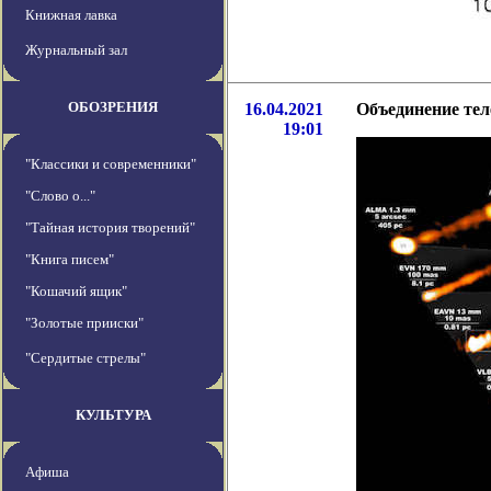
Книжная лавка
Журнальный зал
ОБОЗРЕНИЯ
16.04.2021
Объединение тел
19:01
"Классики и современники"
"Слово о..."
"Тайная история творений"
"Книга писем"
"Кошачий ящик"
"Золотые прииски"
"Сердитые стрелы"
КУЛЬТУРА
Афиша