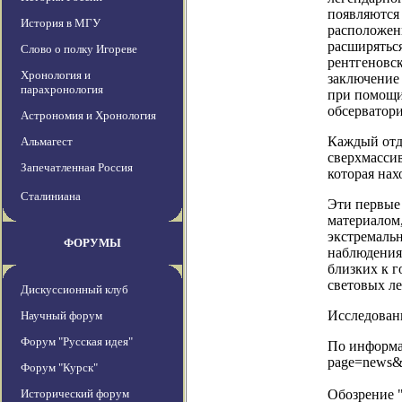
появляются
История в МГУ
расположенн
расширяться
Слово о полку Игореве
рентгеновск
Хронология и
заключение
парахронология
при помощи
обсерватор
Астрономия и Хронология
Каждый отд
Альмагест
сверхмасси
Запечатленная Россия
которая нах
Сталиниана
Эти первые 
материалом
экстремальн
ФОРУМЫ
наблюдения 
близких к г
световых ле
Дискуссионный клуб
Исследовани
Научный форум
Форум "Русская идея"
По информац
page=news&
Форум "Курск"
Исторический форум
Обозрение 