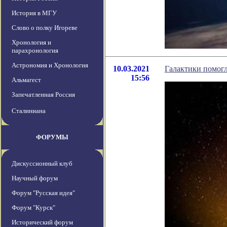
История в МГУ
Слово о полку Игореве
Хронология и
парахронология
Астрономия и Хронология
10.03.2021
Галактики помогл
15:56
Альмагест
Запечатленная Россия
Сталиниана
ФОРУМЫ
Дискуссионный клуб
Научный форум
Форум "Русская идея"
Форум "Курск"
Исторический форум