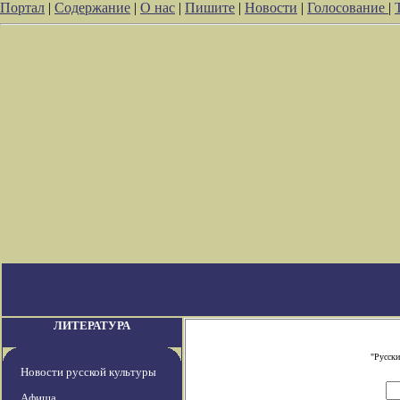
Портал
|
Содержание
|
О нас
|
Пишите
|
Новости
|
Голосование
|
ЛИТЕРАТУРА
"Русски
Новости русской культуры
Афиша