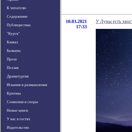
К читателю
Содержание
10.03.2021
У Луны есть хвост
Публицистика
17:33
"Курск"
Кавказ
Балканы
Проза
Поэзия
Драматургия
Искания и размышления
Критика
Сомнения и споры
Новые книги
У нас в гостях
Издательство