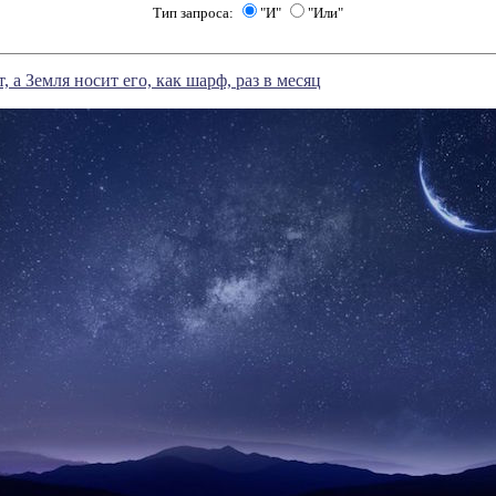
Тип запроса:
"И"
"Или"
, а Земля носит его, как шарф, раз в месяц