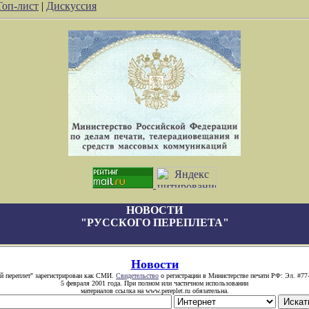
Топ-лист
|
Дискуссия
НОВОСТИ
"РУССКОГО ПЕРЕПЛЕТА"
Новости
й переплет" зарегистрирован как СМИ.
Свидетельство
о регистрации в Министерстве печати РФ: Эл. #77
5 февраля 2001 года. При полном или частичном использовании
материалов ссылка на www.pereplet.ru обязательна.