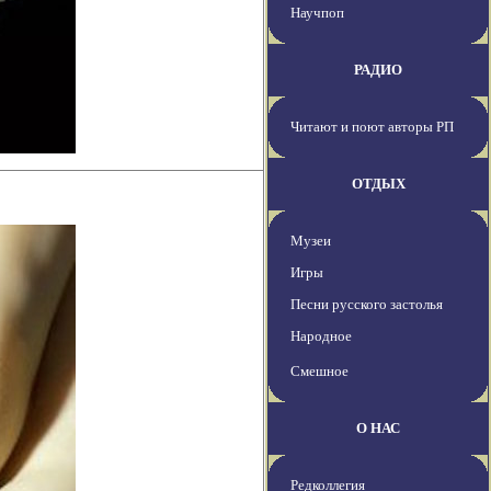
Научпоп
РАДИО
Читают и поют авторы РП
ОТДЫХ
Музеи
Игры
Песни русского застолья
Народное
Смешное
О НАС
Редколлегия