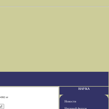
НАУКА
-4362 от
Новости
Научный форум