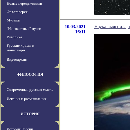
Новые передвжиники
Фотогалерея
Музыка
10.03.2021
Наука выяснила, 
"Неизвестные" музеи
16:11
Риторика
Русские храмы и
монастыри
Видеоархив
ФИЛОСОФИЯ
Современная русская мысль
Искания и размышления
ИСТОРИЯ
История России