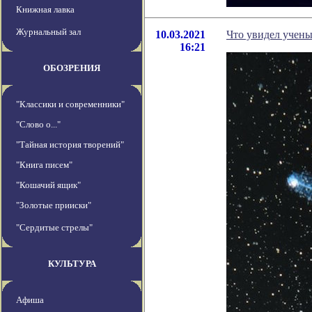
Книжная лавка
Журнальный зал
10.03.2021
Что увидел учены
16:21
ОБОЗРЕНИЯ
"Классики и современники"
"Слово о..."
"Тайная история творений"
"Книга писем"
"Кошачий ящик"
"Золотые прииски"
"Сердитые стрелы"
КУЛЬТУРА
Афиша