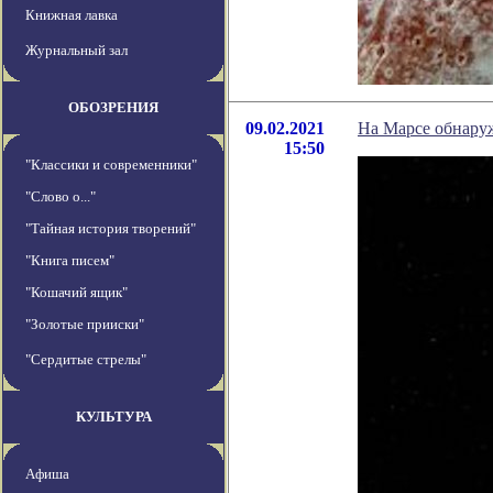
Книжная лавка
Журнальный зал
ОБОЗРЕНИЯ
09.02.2021
На Марсе обнару
15:50
"Классики и современники"
"Слово о..."
"Тайная история творений"
"Книга писем"
"Кошачий ящик"
"Золотые прииски"
"Сердитые стрелы"
КУЛЬТУРА
Афиша