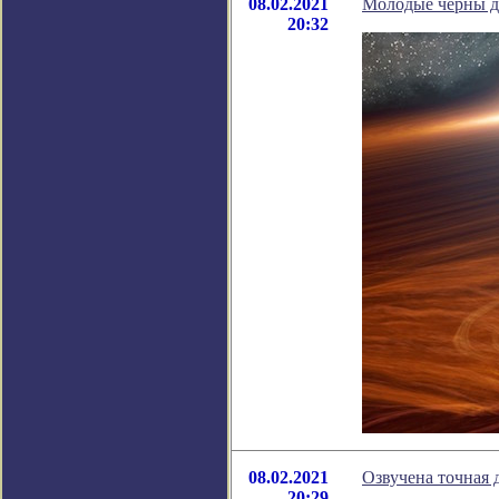
08.02.2021
Молодые черны д
20:32
08.02.2021
Озвучена точная 
20:29