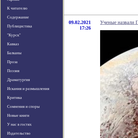
К читателю
Содержание
09.02.2021
Ученые назвали П
Публицистика
17:26
"Курск"
Кавказ
Балканы
Проза
Поэзия
Драматургия
Искания и размышления
Критика
Сомнения и споры
Новые книги
У нас в гостях
Издательство