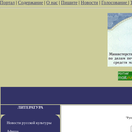
Портал
|
Содержание
|
О нас
|
Пишите
|
Новости
|
Голосование
|
ЛИТЕРАТУРА
"Рус
Новости русской культуры
Афиша