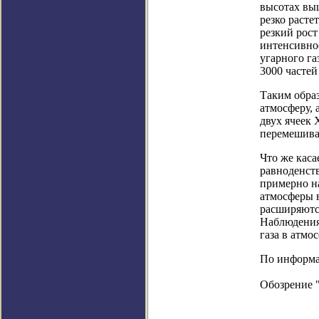
высотах выш
резко расте
резкий рост
интенсивнос
угарного га
3000 частей
Таким обра
атмосферу,
двух ячеек 
перемешивае
Что же каса
равноденств
примерно н
атмосферы в
расширяются
Наблюдения,
газа в атмо
По информац
Обозрение 