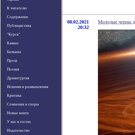
К читателю
Содержание
08.02.2021
Молодые черны д
Публицистика
20:32
"Курск"
Кавказ
Балканы
Проза
Поэзия
Драматургия
Искания и размышления
Критика
Сомнения и споры
Новые книги
У нас в гостях
Издательство