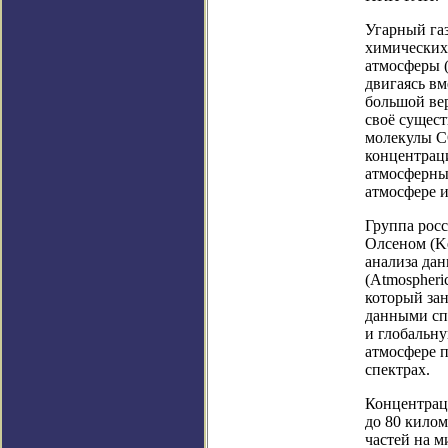
Угарный газ
химических 
атмосферы (
двигаясь в
большой ве
своё сущест
молекулы CO
концентраци
атмосферные
атмосфере и
Группа росс
Олсеном (Ke
анализа да
(Atmospheri
который зан
данными сп
и глобальну
атмосфере п
спектрах.
Концентраци
до 80 килом
частей на м