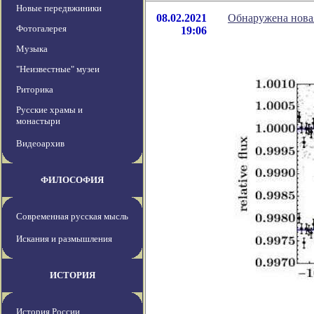
Новые передвжиники
08.02.2021
Обнаружена новая
Фотогалерея
19:06
Музыка
"Неизвестные" музеи
Риторика
Русские храмы и
монастыри
Видеоархив
ФИЛОСОФИЯ
Современная русская мысль
Искания и размышления
ИСТОРИЯ
История России