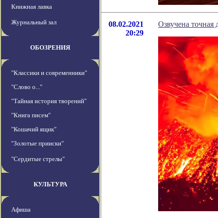
Книжная лавка
Журнальный зал
08.02.2021
Озвучена точная 
20:29
ОБОЗРЕНИЯ
"Классики и современники"
"Слово о..."
"Тайная история творений"
"Книга писем"
"Кошачий ящик"
"Золотые прииски"
"Сердитые стрелы"
КУЛЬТУРА
Афиша