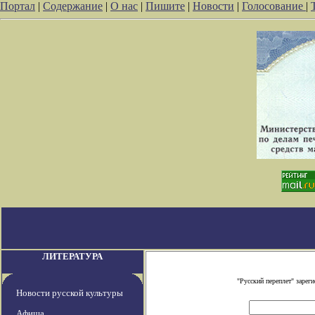
Портал
|
Содержание
|
О нас
|
Пишите
|
Новости
|
Голосование
|
ЛИТЕРАТУРА
"Русский переплет" заре
Новости русской культуры
Афиша