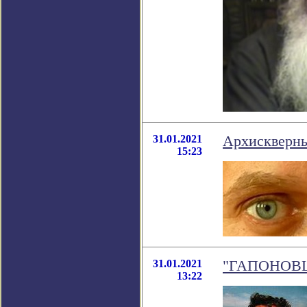
31.01.2021
Архискверн
15:23
31.01.2021
"ГАПОНОВЩИН
13:22