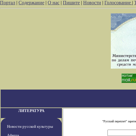
Портал
|
Содержание
|
О нас
|
Пишите
|
Новости
|
Голосование
|
ЛИТЕРАТУРА
"Русский переплет" заре
Новости русской культуры
Афиша