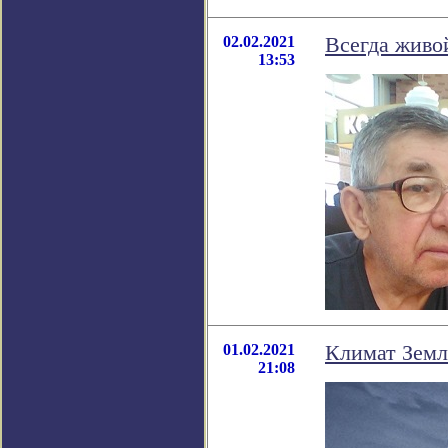
02.02.2021
Всегда живой
13:53
01.02.2021
Климат Земл
21:08