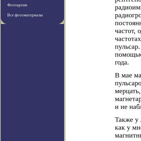
Фотоархив
радиоим
радиогр
Все фотоматериалы
постоян
частот, 
частотах
пульсар.
помощью
года.
В мае м
пульсар
мерцать
магнета
и не наб
Также у 
как у м
магнитн