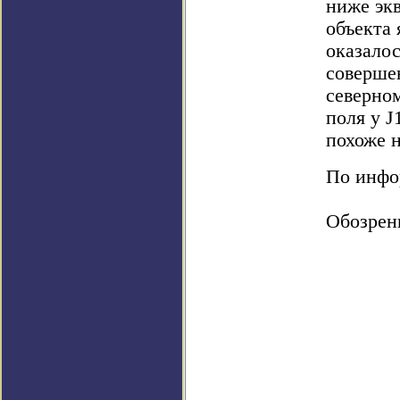
ниже экв
объекта 
оказалос
соверше
северно
поля у J
похоже 
По инфор
Обозрен