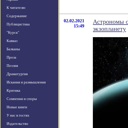
К читателю
Содержание
02.02.2021
Астрономы о
Публицистика
15:49
экзопланету
"Курск"
Кавказ
Балканы
Проза
Поэзия
Драматургия
Искания и размышления
Критика
Сомнения и споры
Новые книги
У нас в гостях
Издательство