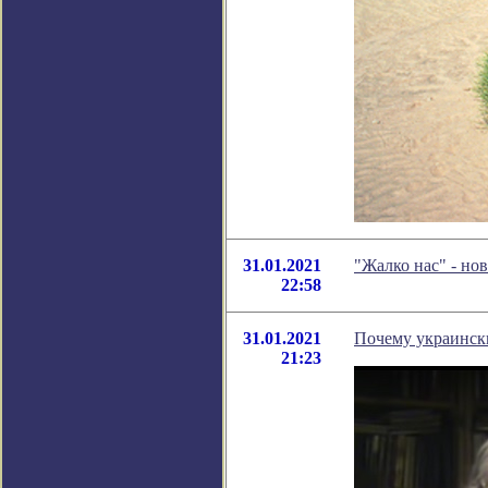
31.01.2021
"Жалко нас" - но
22:58
31.01.2021
Почему украинск
21:23