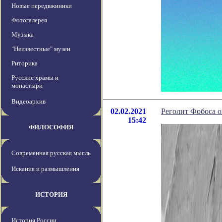
Новые передвжиники
Фотогалерея
Музыка
"Неизвестные" музеи
Риторика
Русские храмы и
монастыри
Видеоархив
02.02.2021
Реголит Фобоса 
15:42
ФИЛОСОФИЯ
Современная русская мысль
Искания и размышления
ИСТОРИЯ
История России