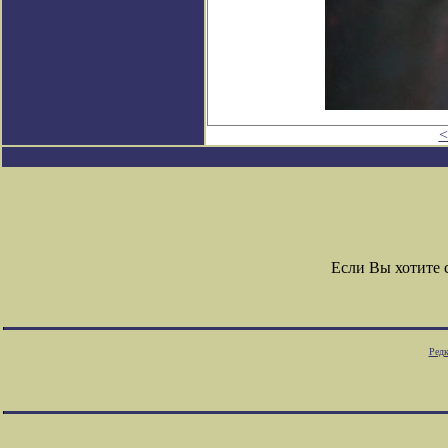
<
Если Вы хотите
Редк