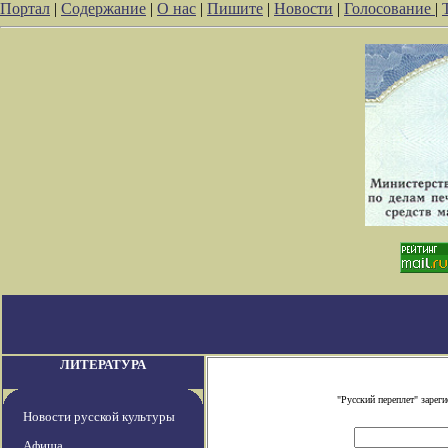
Портал
|
Содержание
|
О нас
|
Пишите
|
Новости
|
Голосование
|
ЛИТЕРАТУРА
"Русский переплет" заре
Новости русской культуры
Афиша