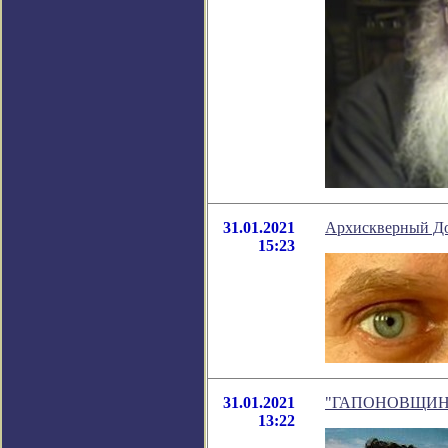
31.01.2021
Архискверный Д
15:23
31.01.2021
"ГАПОНОВЩИНА." 
13:22