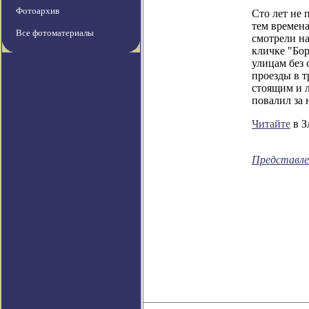
Фотоархив
Сто лет не 
тем времена
Все фотоматериалы
смотрели на
кличке "Бор
улицам без 
проезды в т
стоящим и л
повалил за 
Читайте
в З
Представле