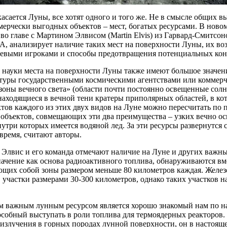
касается Луны, все хотят одного и того же. Не в смысле общих в
ерчески выгодных объектов – мест, богатых ресурсами. В ново
во главе с Мартином Элвисом (Martin Elvis) из Гарвард-Смитсон
А, анализирует наличие таких мест на поверхности Луны, их в
евыми игроками и способы предотвращения потенциальных кон
 науки места на поверхности Луны также имеют большое значен
туры государственными космическими агентствами или коммерч
оны вечного света» (области почти постоянно освещенные солне
находящиеся в вечной тени кратеры приполярных областей, в ко
тов каждого из этих двух видов на Луне можно пересчитать по 
я объектов, совмещающих эти два преимущества – узких вечно о
нутри которых имеется водяной лед. За эти ресурсы развернутся
время, считают авторы.
 Элвис и его команда отмечают наличие на Луне и других важны
чение как основа радиоактивного топлива, обнаруживаются вмес
ющих собой зоны размером меньше 80 километров каждая. Желез
 участки размерами 30-300 километров, однако таких участков н
м важным лунным ресурсом является хорошо знакомый нам по н
пособный выступать в роли топлива для термоядерных реакторов
 излучения в горных породах лунной поверхности, он в настоящ