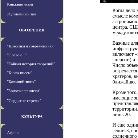
Книжная лавка
Когда дело 
Журнальный зал
смысле комм
астрономов 
центра, СШ
ОБОЗРЕНИЯ
между ключ
Важные для
"Классики и современники"
инфраструк
включают «з
"Слово о..."
энергии) и 
"Тайная история творений"
Число объек
встречаетс
"Книга писем"
кратеров, в
ближайшее 
"Кошачий ящик"
"Золотые прииски"
Кроме того,
имеющие зна
"Сердитые стрелы"
представля
территории,
лишь 20.
КУЛЬТУРА
И еще одни
гелий-3, с
Афиша
солнечного