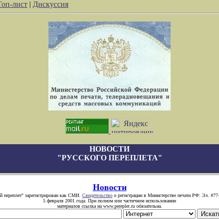
Топ-лист
|
Дискуссия
НОВОСТИ
"РУССКОГО ПЕРЕПЛЕТА"
Новости
й переплет" зарегистрирован как СМИ.
Свидетельство
о регистрации в Министерстве печати РФ: Эл. #77
5 февраля 2001 года. При полном или частичном использовании
материалов ссылка на www.pereplet.ru обязательна.