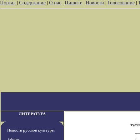
Портал
|
Содержание
|
О нас
|
Пишите
|
Новости
|
Голосование
|
ЛИТЕРАТУРА
"Русски
Новости русской культуры
Афиша