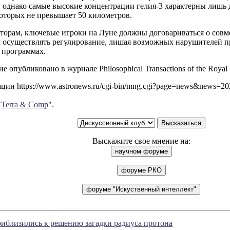
 однако самые высокие концентрации гелия-3 характерны лишь д
которых не превышает 50 километров.
торам, ключевые игроки на Луне должны договариваться о совм
 осуществлять регулирование, лишая возможных нарушителей пр
 программах.
е опубликовано в журнале Philosophical Transactions of the Royal 
ии https://www.astronews.ru/cgi-bin/mng.cgi?page=news&news=2
"
Terra & Comp
".
Выскажите свое мнение на:
иблизились к решению загадки радиуса протона