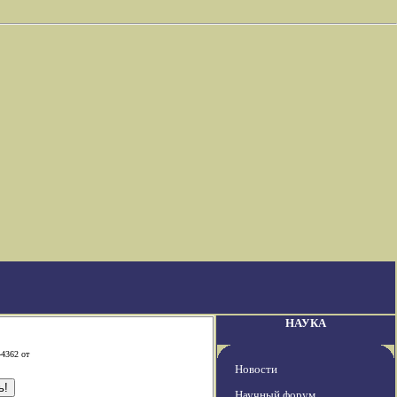
НАУКА
-4362 от
Новости
Научный форум