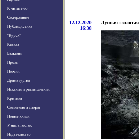
К читателю
Содержание
12.12.2020
Лунная «золотая
Публицистика
16:38
"Курск"
Кавказ
Балканы
Проза
Поэзия
Драматургия
Искания и размышления
Критика
Сомнения и споры
Новые книги
У нас в гостях
Издательство