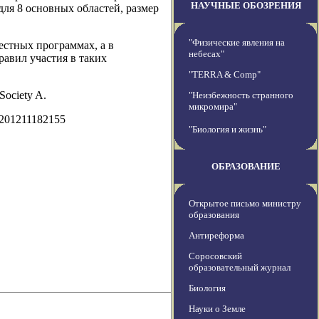
НАУЧНЫЕ ОБОЗРЕНИЯ
ля 8 основных областей, размер
"Физические явления на
естных программах, а в
небесах"
авил участия в таких
"TERRA & Comp"
Society A.
"Неизбежность странного
микромира"
0201211182155
"Биология и жизнь"
ОБРАЗОВАНИЕ
Открытое письмо министру
образования
Антиреформа
Соросовский
образовательный журнал
Биология
Науки о Земле