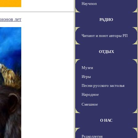
Научпоп
ионов лет
РАДИО
Читают и поют авторы РП
ОТДЫХ
Музеи
Игры
Песни русского застолья
Народное
Смешное
О НАС
Редколлегия