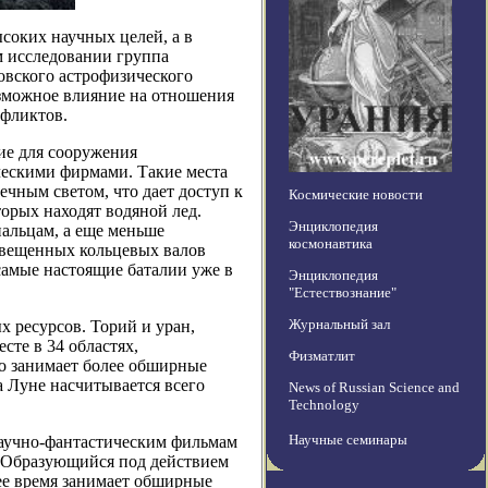
ысоких научных целей, а в
м исследовании группа
овского астрофизического
озможное влияние на отношения
фликтов.
ие для сооружения
ескими фирмами. Такие места
чным светом, что дает доступ к
Космические новости
торых находят водяной лед.
Энциклопедия
пальцам, а еще меньше
космонавтика
свещенных кольцевых валов
 самые настоящие баталии уже в
Энциклопедия
"Естествознание"
Журнальный зал
х ресурсов. Торий и уран,
те в 34 областях,
Физматлит
о занимает более обширные
а Луне насчитывается всего
News of Russian Science and
Technology
Научные семинары
аучно-фантастическим фильмам
. Образующийся под действием
ее время занимает обширные