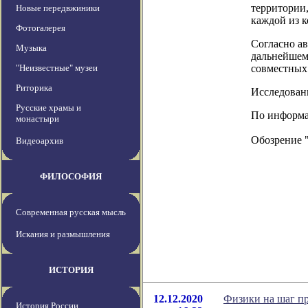
территории,
Новые передвжиники
каждой из 
Фотогалерея
Согласно ав
Музыка
дальнейшем
"Неизвестные" музеи
совместных
Риторика
Исследовани
Русские храмы и
По информац
монастыри
Обозрение 
Видеоархив
ФИЛОСОФИЯ
Современная русская мысль
Искания и размышления
ИСТОРИЯ
12.12.2020
Физики на шаг пр
История России