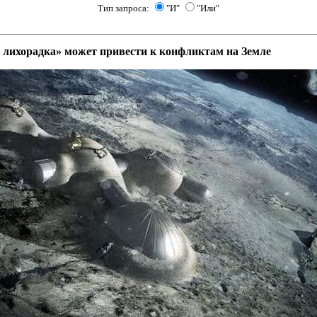
Тип запроса:
"И"
"Или"
 лихорадка» может привести к конфликтам на Земле