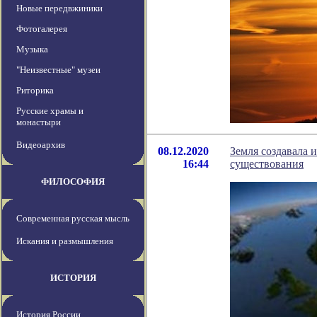
Новые передвжиники
Фотогалерея
Музыка
"Неизвестные" музеи
Риторика
Русские храмы и
монастыри
Видеоархив
08.12.2020
Земля создавала 
16:44
существования
ФИЛОСОФИЯ
Современная русская мысль
Искания и размышления
ИСТОРИЯ
История России