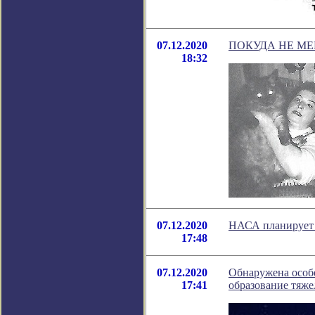
07.12.2020
ПОКУДА НЕ МЕР
18:32
07.12.2020
НАСА планирует 
17:48
07.12.2020
Обнаружена особе
17:41
образование тяже