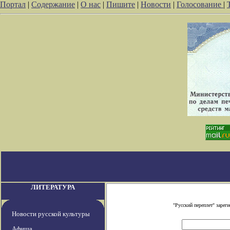
Портал
|
Содержание
|
О нас
|
Пишите
|
Новости
|
Голосование
|
ЛИТЕРАТУРА
"Русский переплет" заре
Новости русской культуры
Афиша