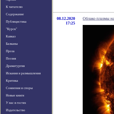
К читателю
Содержание
08.12.2020
Облако плазмы н
Публицистика
17:25
"Курск"
Кавказ
Балканы
Проза
Поэзия
Драматургия
Искания и размышления
Критика
Сомнения и споры
Новые книги
У нас в гостях
Издательство