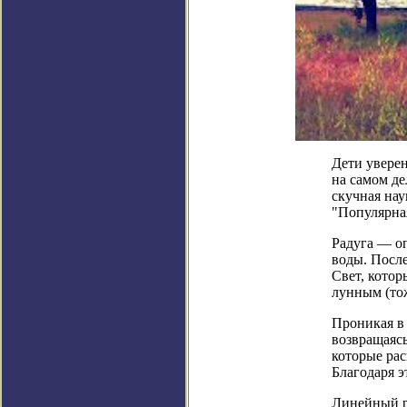
Дети уверен
на самом де
скучная нау
"Популярна
Радуга — оп
воды. Посл
Свет, котор
лунным (то
Проникая в 
возвращаясь
которые рас
Благодаря э
Линейный ра