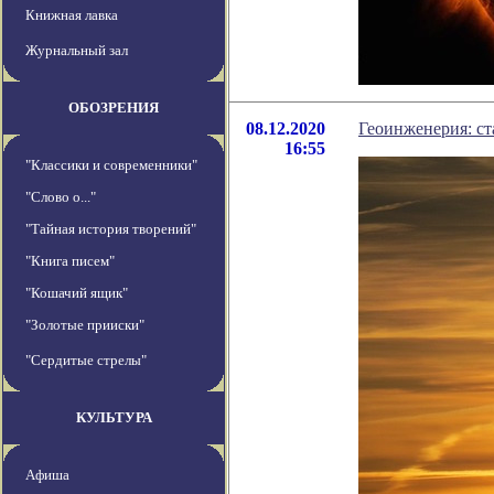
Книжная лавка
Журнальный зал
ОБОЗРЕНИЯ
08.12.2020
Геоинженерия: ст
16:55
"Классики и современники"
"Слово о..."
"Тайная история творений"
"Книга писем"
"Кошачий ящик"
"Золотые прииски"
"Сердитые стрелы"
КУЛЬТУРА
Афиша