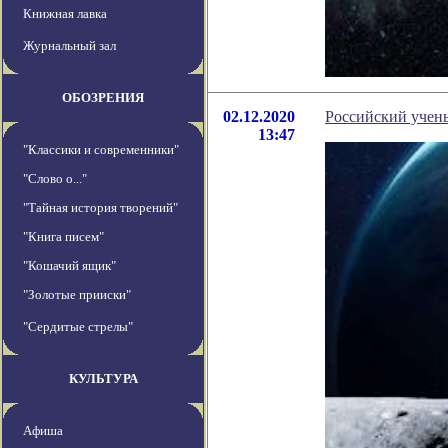
Книжная лавка
Журнальный зал
ОБОЗРЕНИЯ
02.12.2020
Российский учены
13:47
"Классики и современники"
"Слово о..."
"Тайная история творений"
"Книга писем"
"Кошачий ящик"
"Золотые прииски"
"Сердитые стрелы"
КУЛЬТУРА
Афиша