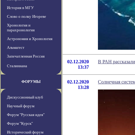
История в МГУ
Слово о полку Игореве
Хронология и
парахронология
Астрономия и Хронология
Альмагест
Запечатленная Россия
02.12.2020
В РАН рассказали
Сталиниана
13:37
ФОРУМЫ
02.12.2020
Солнечная систем
13:28
Дискуссионный клуб
Научный форум
Форум "Русская идея"
Форум "Курск"
Исторический форум