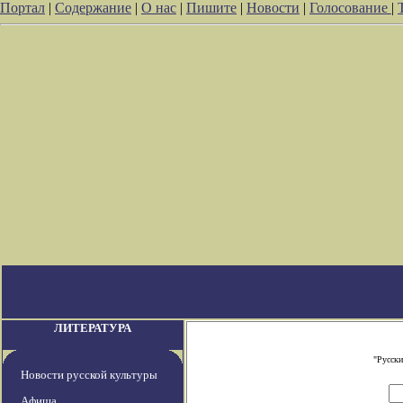
Портал
|
Содержание
|
О нас
|
Пишите
|
Новости
|
Голосование
|
ЛИТЕРАТУРА
"Русски
Новости русской культуры
Афиша