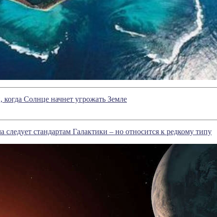
, когда Солнце начнет угрожать Земле
а следует стандартам Галактики – но относится к редкому типу