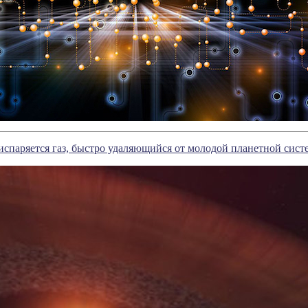
испаряется газ, быстро удаляющийся от молодой планетной сис