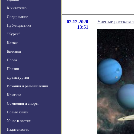
К читателю
Содержание
02.12.2020
Ученые рассказа
Публицистика
13:51
"Курск"
Кавказ
Балканы
Проза
Поэзия
Драматургия
Искания и размышления
Критика
Сомнения и споры
Новые книги
У нас в гостях
Издательство