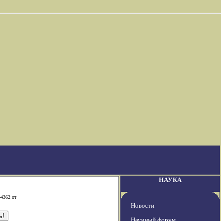
НАУКА
-4362 от
Новости
Научный форум