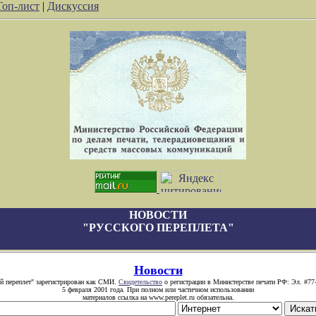
Топ-лист
|
Дискуссия
НОВОСТИ
"РУССКОГО ПЕРЕПЛЕТА"
Новости
й переплет" зарегистрирован как СМИ.
Свидетельство
о регистрации в Министерстве печати РФ: Эл. #77
5 февраля 2001 года. При полном или частичном использовании
материалов ссылка на www.pereplet.ru обязательна.