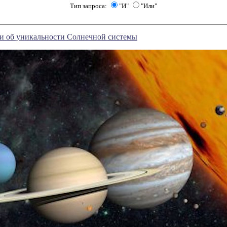
Тип запроса:
"И"
"Или"
ли об уникальности Солнечной системы