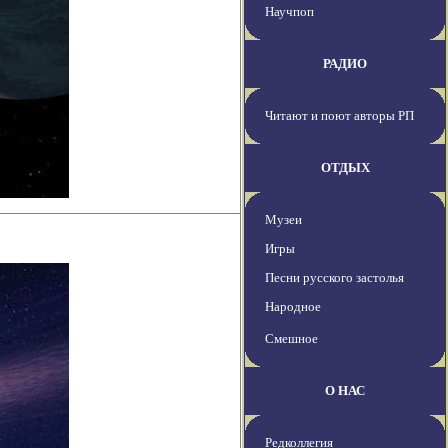
Научпоп
РАДИО
Читают и поют авторы РП
ОТДЫХ
Музеи
Игры
Песни русского застолья
Народное
Смешное
О НАС
Редколлегия