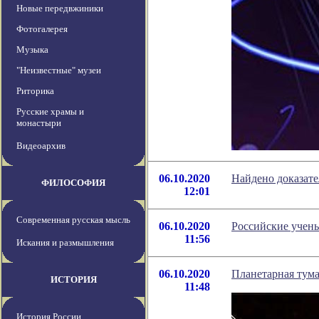
Новые передвжиники
Фотогалерея
Музыка
"Неизвестные" музеи
Риторика
Русские храмы и
монастыри
Видеоархив
06.10.2020
Найдено доказате
ФИЛОСОФИЯ
12:01
Современная русская мысль
06.10.2020
Российские учены
11:56
Искания и размышления
06.10.2020
Планетарная тум
ИСТОРИЯ
11:48
История России