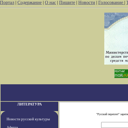
Портал
|
Содержание
|
О нас
|
Пишите
|
Новости
|
Голосование
|
ЛИТЕРАТУРА
"Русский переплет" заре
Новости русской культуры
Афиша