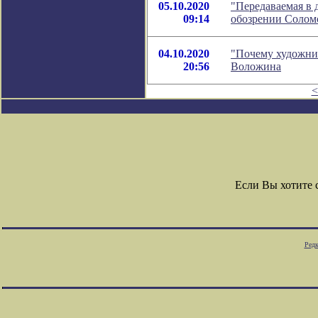
05.10.2020
"Передаваемая в д
09:14
обозрении Солом
04.10.2020
"Почему художник
20:56
Воложина
<
Если Вы хотите
Редк