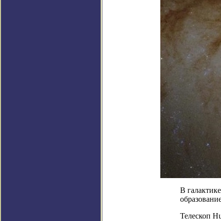
В галактике
образование
Телескоп Hu