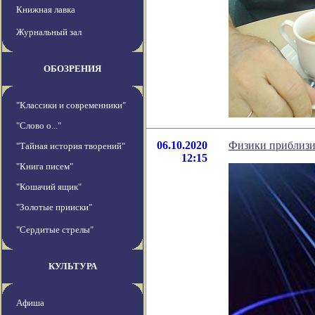
Книжная лавка
Журнальный зал
ОБОЗРЕНИЯ
"Классики и современники"
"Слово о..."
06.10.2020
Физики приблизи
"Тайная история творений"
12:15
"Книга писем"
"Кошачий ящик"
"Золотые прииски"
"Сердитые стрелы"
КУЛЬТУРА
Афиша