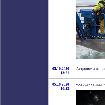
05.10.2020
Астрономы нашли 
13:21
05.10.2020
«Хаббл» увидел у
10:23