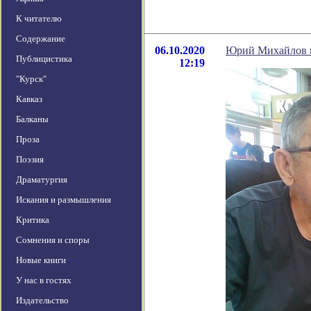
К читателю
Содержание
06.10.2020
Юрий Михайлов н
Публицистика
12:19
"Курск"
Кавказ
Балканы
Проза
Поэзия
Драматургия
Искания и размышления
Критика
Сомнения и споры
Новые книги
У нас в гостях
Издательство