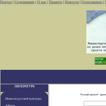
Портал
|
Содержание
|
О нас
|
Пишите
|
Новости
|
Голосование
|
ЛИТЕРАТУРА
"Русский переплет" заре
Новости русской культуры
Афиша