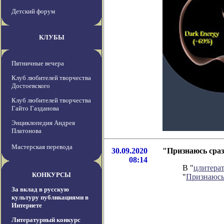
Детский форум
КЛУБЫ
Пятничные вечера
Клуб любителей творчества
Достоевского
Клуб любителей творчества
Гайто Газданова
Энциклопедия Андрея
Платонова
Мастерская перевода
30.09.2020
"Признаюсь сраз
08:14
В "
цлитера
КОНКУРСЫ
"
Признаюсь
За вклад в русскую
культуру публикациями в
Интернете
Литературный конкурс