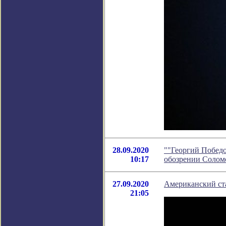
28.09.2020
""Георгий Победо
10:17
обозрении Солом
27.09.2020
Американский ста
21:05