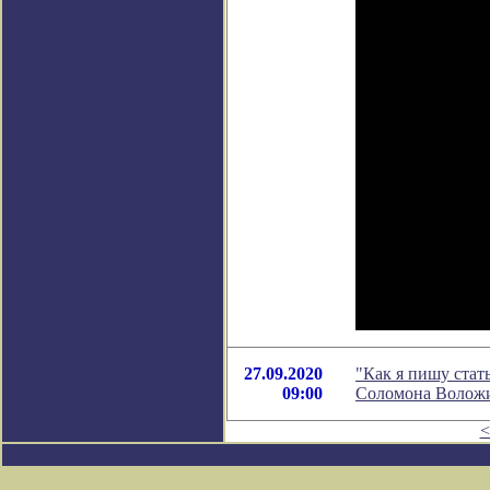
27.09.2020
"Как я пишу стат
09:00
Соломона Волож
<