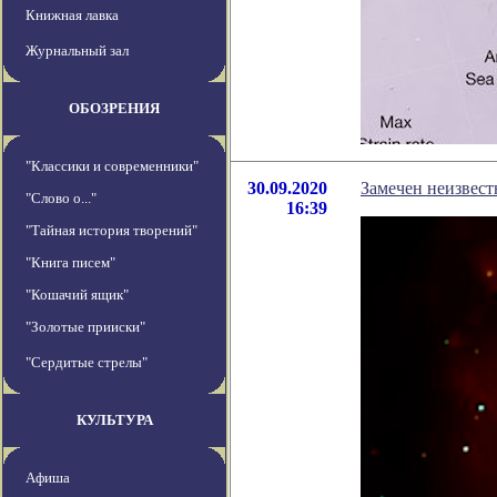
Книжная лавка
Журнальный зал
ОБОЗРЕНИЯ
"Классики и современники"
30.09.2020
Замечен неизвест
"Слово о..."
16:39
"Тайная история творений"
"Книга писем"
"Кошачий ящик"
"Золотые прииски"
"Сердитые стрелы"
КУЛЬТУРА
Афиша