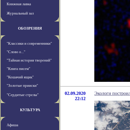
Книжная лавка
Журнальный зал
ОБОЗРЕНИЯ
"Классики и современники"
"Слово о..."
"Тайная история творений"
"Книга писем"
"Кошачий ящик"
"Золотые прииски"
02.09.2020
Экологи построил
"Сердитые стрелы"
22:12
КУЛЬТУРА
Афиша