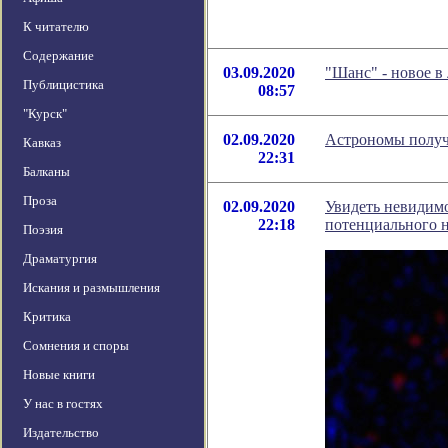
К читателю
Содержание
03.09.2020
"Шанс" - новое 
Публицистика
08:57
"Курск"
02.09.2020
Астрономы получ
Кавказ
22:31
Балканы
Проза
02.09.2020
Увидеть невидимо
22:18
потенциального 
Поэзия
Драматургия
Искания и размышления
Критика
Сомнения и споры
Новые книги
У нас в гостях
Издательство