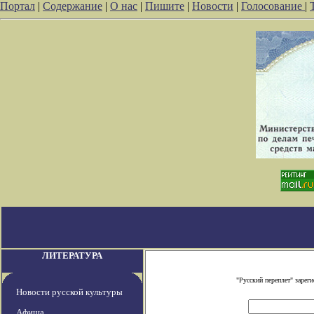
Портал
|
Содержание
|
О нас
|
Пишите
|
Новости
|
Голосование
|
ЛИТЕРАТУРА
"Русский переплет" заре
Новости русской культуры
Афиша