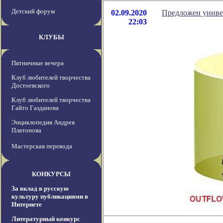
Детский форум
02.09.2020
Предложен униве
22:03
КЛУБЫ
Пятничные вечера
Клуб любителей творчества
Достоевского
Клуб любителей творчества
Гайто Газданова
Энциклопедия Андрея
Платонова
Мастерская перевода
КОНКУРСЫ
За вклад в русскую
культуру публикациями в
Интернете
Литературный конкурс