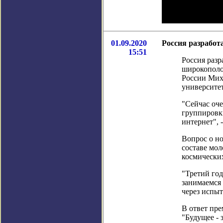
01.09.2020
Россия разработ
15:51
Россия раз
широкополос
России Мих
университет
"Сейчас оче
группировк
интернет", 
Вопрос о но
составе мол
космических
"Третий го
занимаемся
через испыт
В ответ пре
"Будущее - 