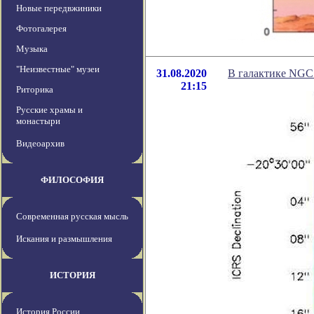
Новые передвжиники
Фотогалерея
Музыка
"Неизвестные" музеи
31.08.2020
В галактике NGC 
21:15
Риторика
Русские храмы и
монастыри
Видеоархив
ФИЛОСОФИЯ
Современная русская мысль
Искания и размышления
ИСТОРИЯ
История России