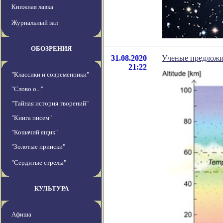
Книжная лавка
Журнальный зал
ОБОЗРЕНИЯ
31.08.2020
Ученые предложи
21:22
"Классики и современники"
"Слово о..."
"Тайная история творений"
"Книга писем"
"Кошачий ящик"
"Золотые прииски"
"Сердитые стрелы"
КУЛЬТУРА
Афиша