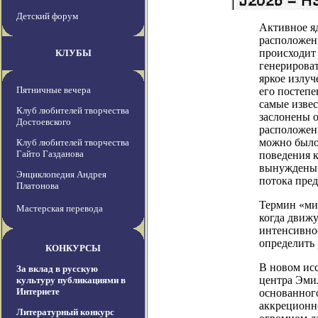
Детский форум
Активное я
расположен
происходит 
КЛУБЫ
генерирова
яркое излуч
Пятничные вечера
его постепе
самые извес
Клуб любителей творчества
заслонены о
Достоевского
расположен
можно было
Клуб любителей творчества
Гайто Газданова
поведения к
вынуждены 
Энциклопедия Андрея
потока пред
Платонова
Термин «ми
Мастерская перевода
когда движ
интенсивнос
определить 
КОНКУРСЫ
В новом ис
За вклад в русскую
центра Эмил
культуру публикациями в
Интернете
основанног
аккреционн
Литературный конкурс