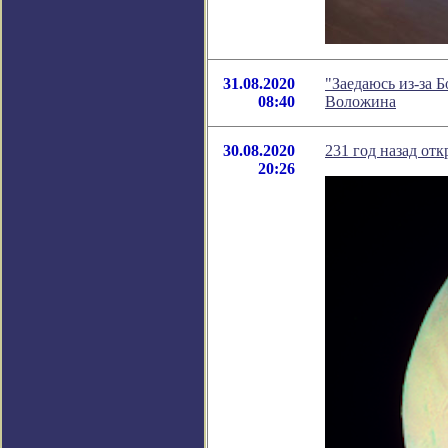
31.08.2020
"Заедаюсь из-за 
08:40
Воложина
30.08.2020
231 год назад от
20:26