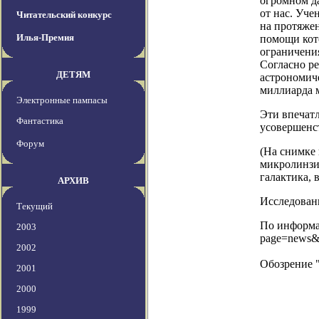
огромном д
от нас. Уче
Читательский конкурс
на протяжен
Илья-Премия
помощи кот
ограничени
Согласно ре
ДЕТЯМ
астрономиче
миллиарда 
Электронные пампасы
Эти впечатл
Фантастика
усовершенст
Форум
(На снимке 
микролинзир
галактика,
АРХИВ
Исследовани
Текущий
По информац
2003
page=news&
2002
Обозрение 
2001
2000
1999