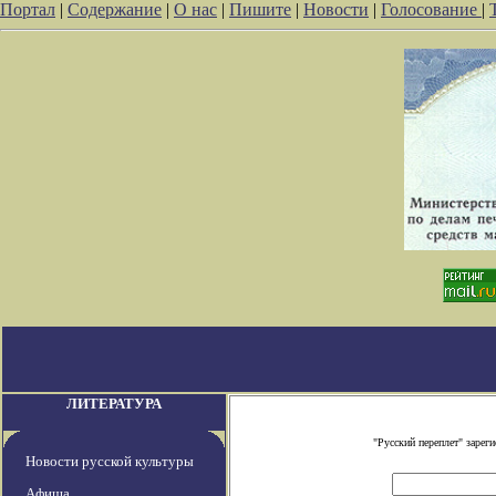
Портал
|
Содержание
|
О нас
|
Пишите
|
Новости
|
Голосование
|
ЛИТЕРАТУРА
"Русский переплет" заре
Новости русской культуры
Афиша