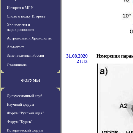
История в МГУ
Слово о полку Игореве
Хронология и
парахронология
Астрономия и Хронология
Альмагест
Запечатленная Россия
31.08.2020
Измерения пара
21:13
Сталиниана
ФОРУМЫ
Дискуссионный клуб
Научный форум
Форум "Русская идея"
Форум "Курск"
Исторический форум