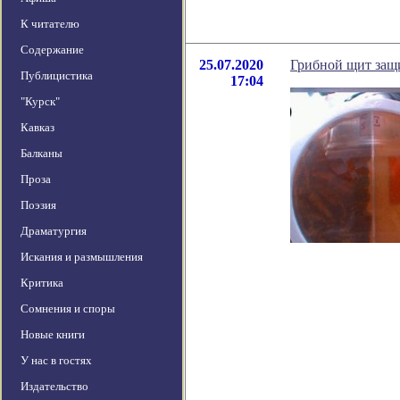
К читателю
Содержание
25.07.2020
Грибной щит защ
Публицистика
17:04
"Курск"
Кавказ
Балканы
Проза
Поэзия
Драматургия
Искания и размышления
Критика
Сомнения и споры
Новые книги
У нас в гостях
Издательство