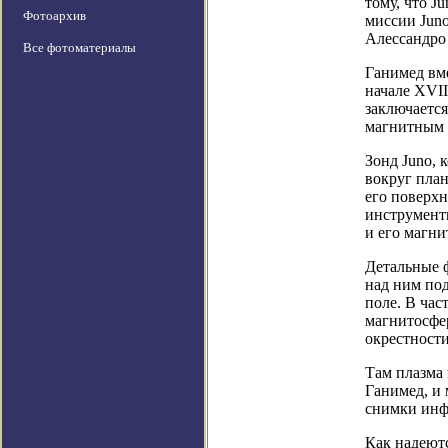
тому, что J
Фотоархив
миссии Jun
Алессандро
Все фотоматериалы
Ганимед вм
начале XVII
заключается
магнитным 
Зонд Juno, 
вокруг план
его поверхн
инструмент
и его магни
Детальные 
над ним под
поле. В час
магнитосфер
окрестност
Там плазма 
Ганимед, и 
снимки инф
Как надеют