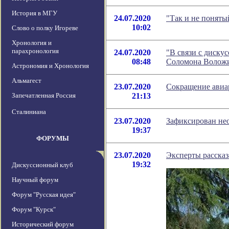
История в МГУ
24.07.2020
"Так и не понят
10:02
Слово о полку Игореве
Хронология и
парахронология
24.07.2020
"В связи с диску
08:48
Соломона Волож
Астрономия и Хронология
Альмагест
23.07.2020
Сокращение авиар
Запечатленная Россия
21:13
Сталиниана
23.07.2020
Зафиксирован не
19:37
ФОРУМЫ
23.07.2020
Эксперты рассказ
19:32
Дискуссионный клуб
Научный форум
Форум "Русская идея"
Форум "Курск"
Исторический форум