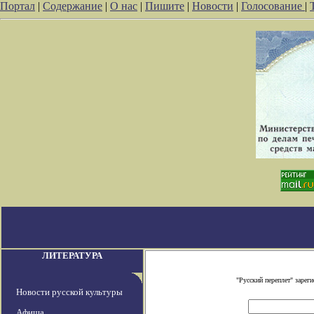
Портал
|
Содержание
|
О нас
|
Пишите
|
Новости
|
Голосование
|
ЛИТЕРАТУРА
"Русский переплет" заре
Новости русской культуры
Афиша