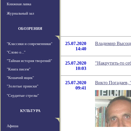
Книжная лавка
Журнальный зал
ОБОЗРЕНИЯ
25.07.2020
Владимир Высоцк
"Классики и современники"
14:40
"Слово о..."
"Тайная история творений"
25.07.2020
"Накрутить-то се
10:03
"Книга писем"
"Кошачий ящик"
25.07.2020
Викто Погадаев,
"Золотые прииски"
09:41
"Сердитые стрелы"
КУЛЬТУРА
Афиша