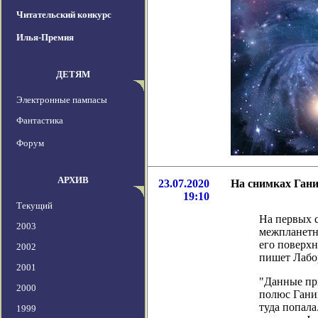
Читательский конкурс
Илья-Премия
ДЕТЯМ
Электронные пампасы
Фантастика
Форум
АРХИВ
23.07.2020
На снимках Ган
19:10
Текущий
На первых 
2003
межпланетн
его поверхн
2002
пишет Лабо
2001
"Данные пр
2000
полюс Ганим
туда попала
1999