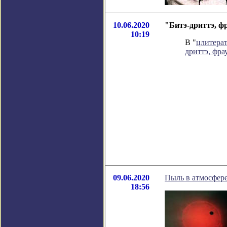
10.06.2020
"Битэ-дриттэ, ф
10:19
В "
цлитера
дриттэ, фра
09.06.2020
Пыль в атмосфер
18:56