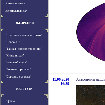
Книжная лавка
Журнальный зал
ОБОЗРЕНИЯ
"Классики и современники"
"Слово о..."
"Тайная история творений"
"Книга писем"
"Кошачий ящик"
"Золотые прииски"
"Сердитые стрелы"
11.06.2020
Астрономы нашли
16:39
КУЛЬТУРА
Афиша