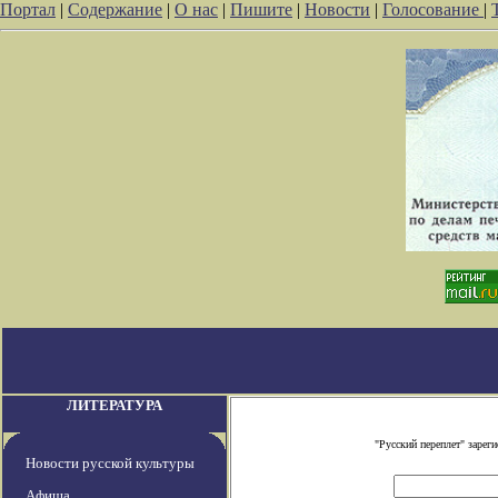
Портал
|
Содержание
|
О нас
|
Пишите
|
Новости
|
Голосование
|
ЛИТЕРАТУРА
"Русский переплет" заре
Новости русской культуры
Афиша