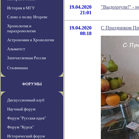
19.04.2020
"Выдохнули!" - 
История в МГУ
21:01
Слово о полку Игореве
Хронология и
19.04.2020
C Праздником Пр
парахронология
08:18
Астрономия и Хронология
Альмагест
Запечатленная Россия
Сталиниана
ФОРУМЫ
Дискуссионный клуб
Научный форум
Форум "Русская идея"
Форум "Курск"
Исторический форум