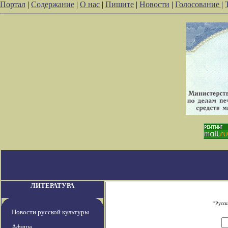
Портал
|
Содержание
|
О нас
|
Пишите
|
Новости
|
Голосование
|
ЛИТЕРАТУРА
"Русск
Новости русской культуры
Афиша