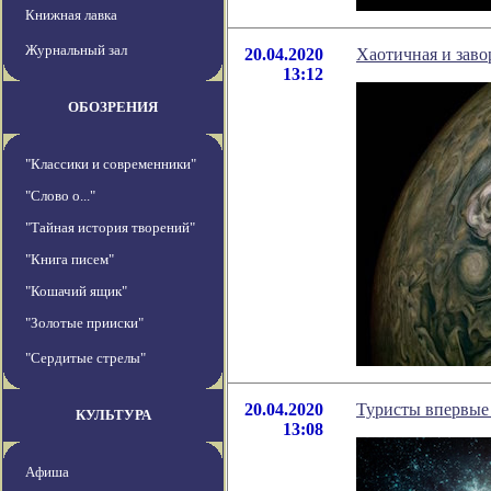
Книжная лавка
Журнальный зал
20.04.2020
Хаотичная и зав
13:12
ОБОЗРЕНИЯ
"Классики и современники"
"Слово о..."
"Тайная история творений"
"Книга писем"
"Кошачий ящик"
"Золотые прииски"
"Сердитые стрелы"
20.04.2020
Туристы впервые 
КУЛЬТУРА
13:08
Афиша