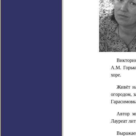
Виктори
А.М. Горьк
хоре.
Живёт
н
огородом, 
Гарасимовк
Автор м
Лауреат ли
Выражаем