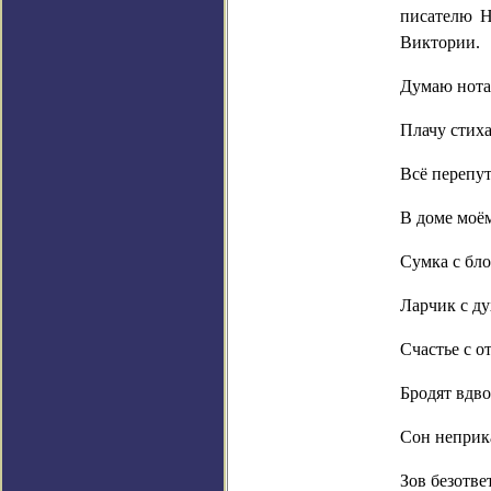
писателю Н
Виктории.
Думаю нота
Плачу стих
Всё перепу
В доме мо
Сумка с бл
Ларчик с ду
Счастье с о
Бродят вдво
Сон неприк
Зов безотве