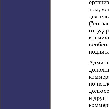
организ
том, ус
деятель
("согла
государ
космиче
особенн
подписа
Админис
дополни
коммер
по иссл
долгоср
и други
коммер