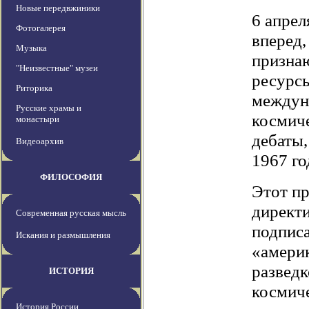
Новые передвжиники
6 апрел
Фотогалерея
вперед,
Музыка
признаю
"Неизвестные" музеи
ресурсы
Риторика
междун
Русские храмы и
космич
монастыри
дебаты,
Видеоархив
1967 го
ФИЛОСОФИЯ
Этот пр
директи
Современная русская мысль
подписа
Искания и размышления
«амери
разведк
ИСТОРИЯ
космиче
История России