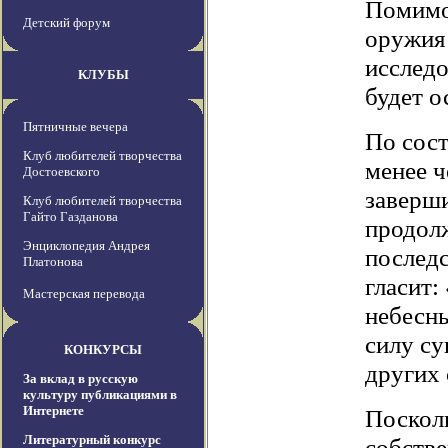
Помимо
Детский форум
оружия 
исследо
КЛУБЫ
будет о
Пятничные вечера
По сост
Клуб любителей творчества
менее ч
Достоевского
заверши
Клуб любителей творчества
Гайто Газданова
продолж
Энциклопедия Андрея
последс
Платонова
гласит:
Мастерская перевода
небесны
силу су
КОНКУРСЫ
других 
За вклад в русскую
культуру публикациями в
Интернете
Поскол
Литературный конкурс
собстве