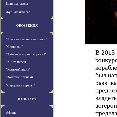
Книжная лавка
Журнальный зал
ОБОЗРЕНИЯ
"Классики и современники"
"Слово о..."
В 2015 
"Тайная история творений"
конкур
"Книга писем"
корабл
"Кошачий ящик"
был нап
"Золотые прииски"
развив
"Сердитые стрелы"
предос
владеть
КУЛЬТУРА
астерои
предела
Афиша