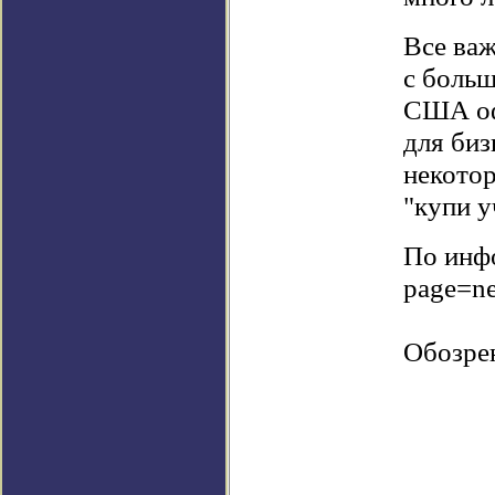
Все важ
с больш
США оф
для биз
некото
"купи у
По инфо
page=n
Обозре