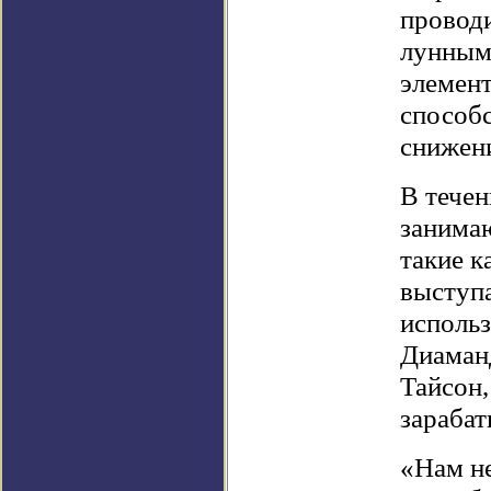
проводи
лунным
элемент
способ
снижени
В течен
занима
такие к
выступ
использ
Диаманд
Тайсон,
зарабат
«Нам н