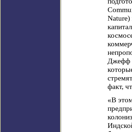
подгото
Commun
Nature)
капитал
космос
коммерч
непропо
Джефф 
которые
стремят
факт, ч
«В этом
предпри
колониз
Индско