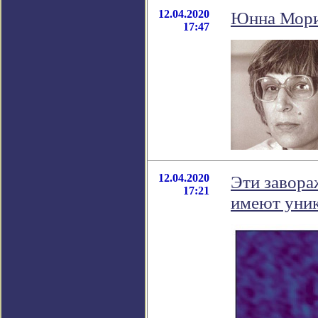
12.04.2020
Юнна Мори
17:47
12.04.2020
Эти завора
17:21
имеют уник