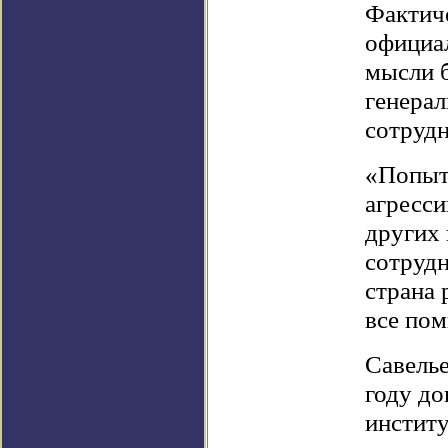
Фактиче
официал
мысли 
генера
сотрудн
«Попыт
агресси
других 
сотрудн
страна 
все пом
Савелье
году до
институ