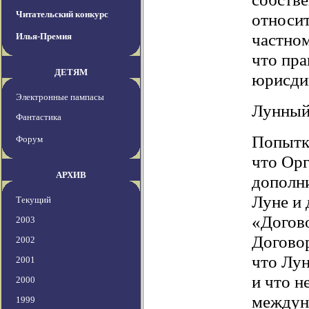
Читательский конкурс
относит
частном
Илья-Премия
что пра
ДЕТЯМ
юрисдик
Электронные пампасы
Лунный
Фантастика
Попытки
Форум
что Ор
АРХИВ
дополни
Луне и 
Текущий
«Догово
2003
Договор
2002
что Лун
2001
и что н
2000
междун
1999