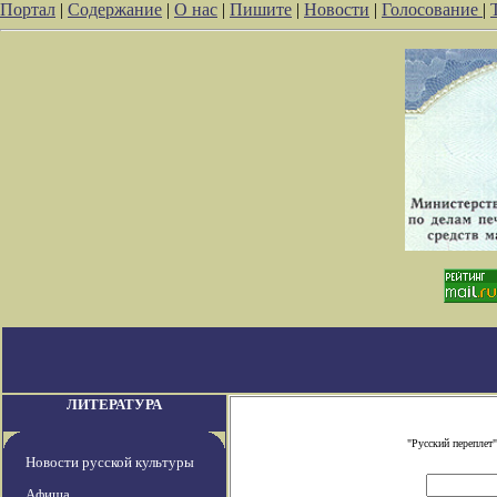
Портал
|
Содержание
|
О нас
|
Пишите
|
Новости
|
Голосование
|
ЛИТЕРАТУРА
"Русский переплет
Новости русской культуры
Афиша