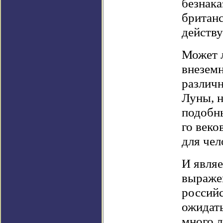
безнака
британс
действу
Может л
внезем
различн
Луны, н
подобны
го веко
для чел
И являе
выражен
российс
ожидать
много л