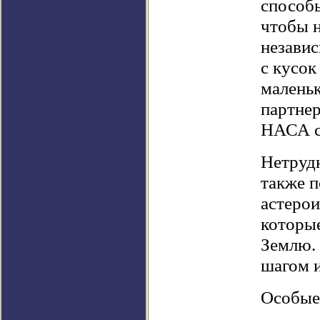
способы
чтобы н
незави
с кусок
малень
партнер
НАСА с
Нетруд
также 
астерои
которые
Землю. 
шагом и
Особые