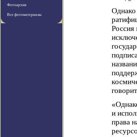
Фотоархив
Однако 
Все фотоматериалы
ратифи
Россия 
исключе
государ
подписа
назван
поддерж
космиче
говорит
«Однако
и испол
права н
ресурсо