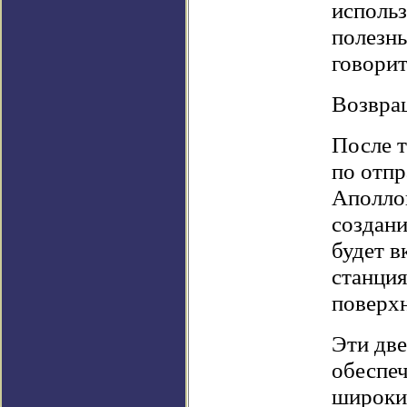
использ
полезны
говорит
Возвра
После т
по отпр
Аполло
создан
будет в
станция
поверх
Эти две
обеспеч
широки