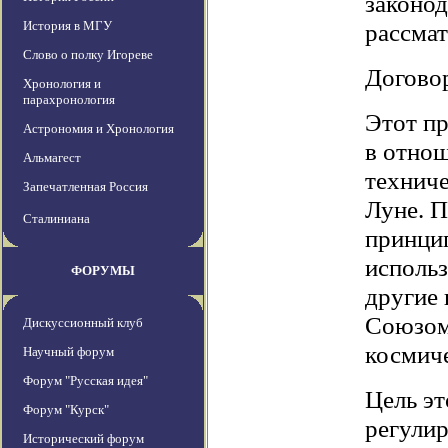
законод
История в МГУ
рассмат
Слово о полку Игореве
Догово
Хронология и
парахронология
Этот п
Астрономия и Хронология
в отнош
Альмагест
техниче
Запечатленная Россия
Луне. П
Сталиниана
принцип
использ
ФОРУМЫ
другие
Союзом 
Дискуссионный клуб
космиче
Научный форум
Форум "Русская идея"
Цель эт
Форум "Курск"
регулир
Исторический форум