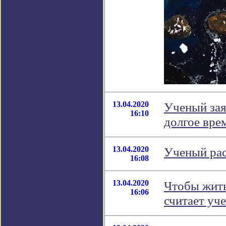
13.04.2020
Ученый зая
16:10
долгое вре
13.04.2020
Ученый рас
16:08
13.04.2020
Чтобы жить
16:06
считает уч