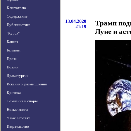
К читателю
Содержание
13.04.2020
Трамп под
Публицистика
21:19
Луне и аст
"Курск"
Кавказ
Балканы
Проза
Поэзия
Драматургия
Искания и размышления
Критика
Сомнения и споры
Новые книги
У нас в гостях
Издательство