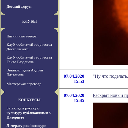
Детский форум
КЛУБЫ
Пятничные вечера
Клуб любителей творчества
Достоевского
Клуб любителей творчества
Гайто Газданова
Энциклопедия Андрея
Платонова
07.04.2020
"Ну что поделать
15:53
Мастерская перевода
07.04.2020
Раскрыт новый п
КОНКУРСЫ
15:45
За вклад в русскую
культуру публикациями в
Интернете
Литературный конкурс