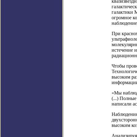
квазизвезд
галактическ
галактики 
огромное ко
наблюдение
При красном
ультрафиол
молекулярны
истечение 
радиационны
Чтобы прове
Технологич
высоким ра
информации 
«Мы наблюда
(...) Полны
написали ас
Наблюдения 
двухсторон
высоким ко
Анализируя