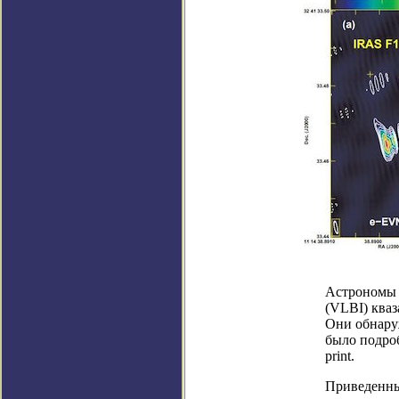
Астрономы 
(VLBI) кваз
Они обнару
было подроб
print.
Приведенны