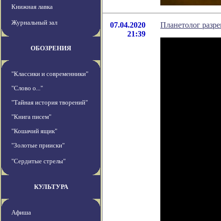
Книжная лавка
Журнальный зал
07.04.2020
Планетолог разр
21:39
ОБОЗРЕНИЯ
"Классики и современники"
"Слово о..."
"Тайная история творений"
"Книга писем"
"Кошачий ящик"
"Золотые прииски"
"Сердитые стрелы"
КУЛЬТУРА
Афиша