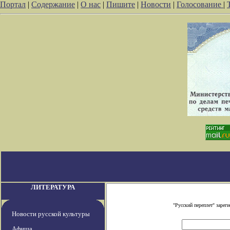
Портал
|
Содержание
|
О нас
|
Пишите
|
Новости
|
Голосование
|
ЛИТЕРАТУРА
"Русский переплет" заре
Новости русской культуры
Афиша