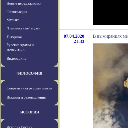
Новые передвжиники
Фотогалерея
Музыка
"Неизвестные" музеи
07.04.2020
В вымираниях ме
Риторика
21:33
Русские храмы и
монастыри
Видеоархив
ФИЛОСОФИЯ
Современная русская мысль
Искания и размышления
ИСТОРИЯ
История России