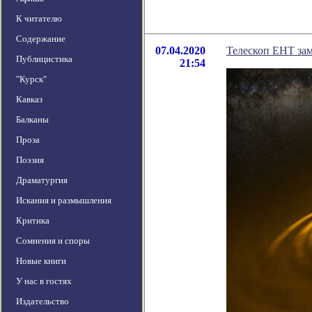
К читателю
Содержание
07.04.2020
Телескоп EHT зам
Публицистика
21:54
"Курск"
Кавказ
Балканы
Проза
Поэзия
Драматургия
Искания и размышления
Критика
Сомнения и споры
Новые книги
У нас в гостях
Издательство