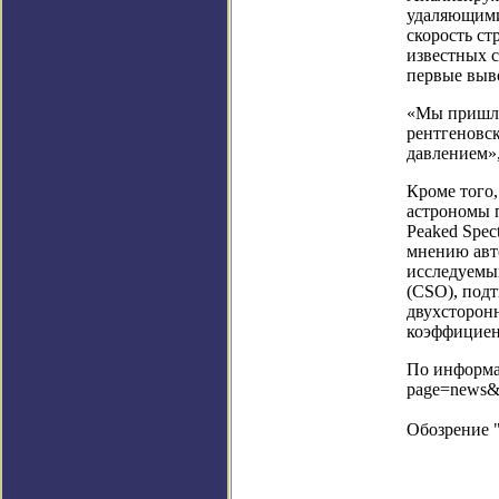
удаляющими
скорость ст
известных с
первые выв
«Мы пришли 
рентгеновск
давлением»,
Кроме того
астрономы п
Peaked Spec
мнению авто
исследуемы
(CSO), под
двухсторонн
коэффициен
По информац
page=news&
Обозрение 