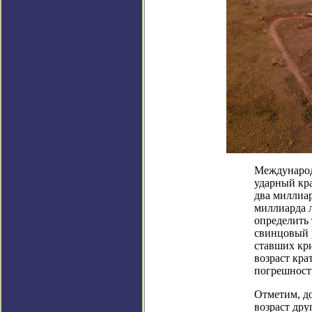
Международ
ударный кра
два миллиар
миллиарда л
определить 
свинцовый 
ставших кри
возраст кра
погрешность
Отметим, д
возраст дру