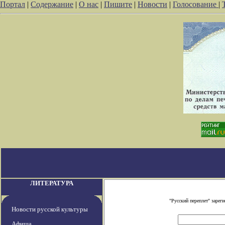
Портал
|
Содержание
|
О нас
|
Пишите
|
Новости
|
Голосование
|
ЛИТЕРАТУРА
"Русский переплет" заре
Новости русской культуры
Афиша