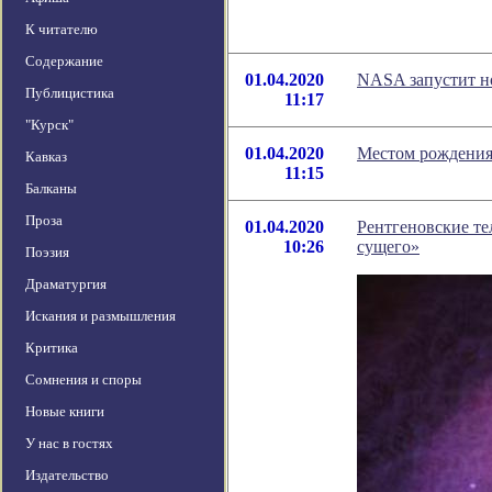
К читателю
Содержание
01.04.2020
NASA запустит н
Публицистика
11:17
"Курск"
01.04.2020
Местом рождения 
Кавказ
11:15
Балканы
Проза
01.04.2020
Рентгеновские те
10:26
сущего»
Поэзия
Драматургия
Искания и размышления
Критика
Сомнения и споры
Новые книги
У нас в гостях
Издательство