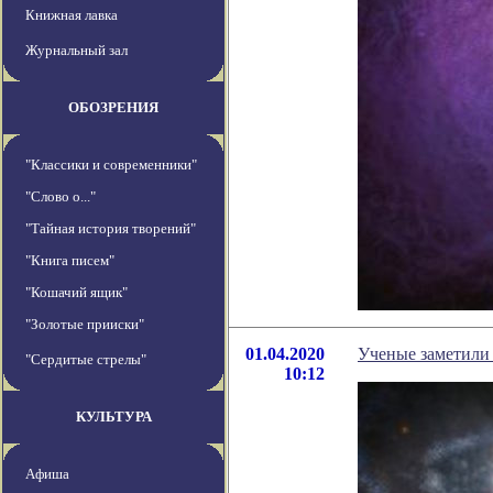
Книжная лавка
Журнальный зал
ОБОЗРЕНИЯ
"Классики и современники"
"Слово о..."
"Тайная история творений"
"Книга писем"
"Кошачий ящик"
"Золотые прииски"
01.04.2020
Ученые заметили 
"Сердитые стрелы"
10:12
КУЛЬТУРА
Афиша