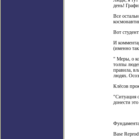
день! Граф
Все остальн
космонавтик
Вот студент
И коммент
(именно та
" Меры, о к
толпы людей
правила, вл
людях. Осоз
Клёсов про
"Ситуация 
донести это
Фундамента
Base Reprod