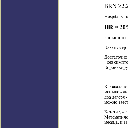
В
RN
≥
2.
Hospitalizati
HR
≈ 2
в принципе 
Какая смерт
Достаточно
- без симпт
Коронавиру
К сожалени
меньше - лю
два лагеря 
можно заест
Кстати уже 
Математичес
месяца, и з