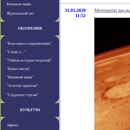
Книжная лавка
31.03.2020
Метеориты расск
Журнальный зал
11:52
ОБОЗРЕНИЯ
"Классики и современники"
"Слово о..."
"Тайная история творений"
"Книга писем"
"Кошачий ящик"
"Золотые прииски"
"Сердитые стрелы"
КУЛЬТУРА
Афиша