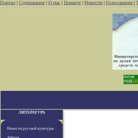
Портал
|
Содержание
|
О нас
|
Пишите
|
Новости
|
Голосование
|
ЛИТЕРАТУРА
Новости русской культуры
Афиша