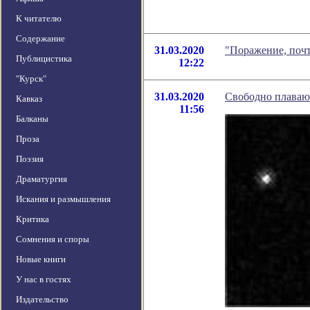
К читателю
Содержание
31.03.2020
"Поражение, почт
Публицистика
12:22
"Курск"
31.03.2020
Свободно плаваю
Кавказ
11:56
Балканы
Проза
Поэзия
Драматургия
Искания и размышления
Критика
Сомнения и споры
Новые книги
У нас в гостях
Издательство