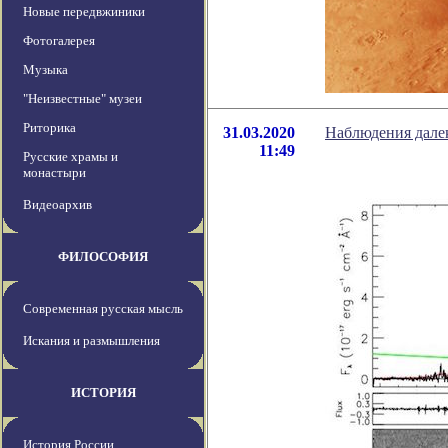
Новые передвжиники
Фотогалерея
Музыка
"Неизвестные" музеи
Риторика
31.03.2020
Наблюдения далек
11:49
Русские храмы и
монастыри
Видеоархив
ФИЛОСОФИЯ
Современная русская мысль
Искания и размышления
ИСТОРИЯ
История России