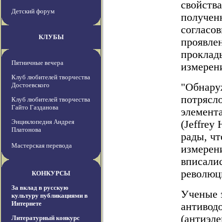
свойств
Детский форум
получен
согласо
КЛУБЫ
проявлен
проклад
Пятничные вечера
измерен
Клуб любителей творчества
Достоевского
"Обнару
потрясл
Клуб любителей творчества
Гайто Газданова
элемент
Энциклопедия Андрея
(Jeffrey
Платонова
рады, чт
Мастерская перевода
измерени
вписали
революц
КОНКУРСЫ
За вклад в русскую
Ученые 
культуру публикациями в
Интернете
антивод
(антиэл
Литературный конкурс