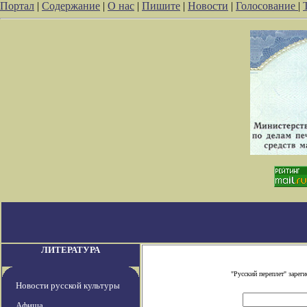
Портал
|
Содержание
|
О нас
|
Пишите
|
Новости
|
Голосование
|
ЛИТЕРАТУРА
"Русский переплет" заре
Новости русской культуры
Афиша