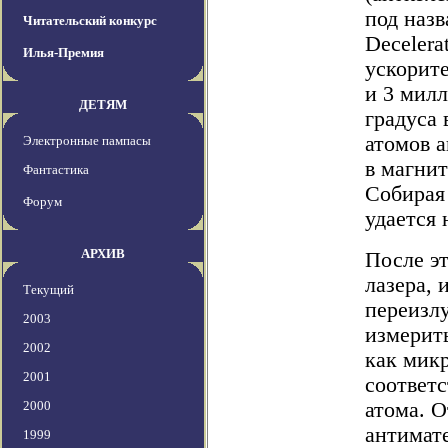
под наз
Читательский конкурс
Decelera
Илья-Премия
ускорит
и 3 мил
ДЕТЯМ
градуса 
атомов 
Электронные пампасы
в магнит
Фантастика
Собирая
Форум
удается 
АРХИВ
После эт
лазера, 
Текущий
переизлу
2003
измерит
2002
как мик
2001
соответ
2000
атома. 
антимат
1999