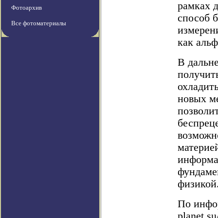
рамках д
Фотоархив
способ 
Все фотоматериалы
измерени
как аль
В дальн
получит
охладит
новых ме
позволит
беспреце
возможн
материей
информа
фундаме
физикой
По инфор
planet.s