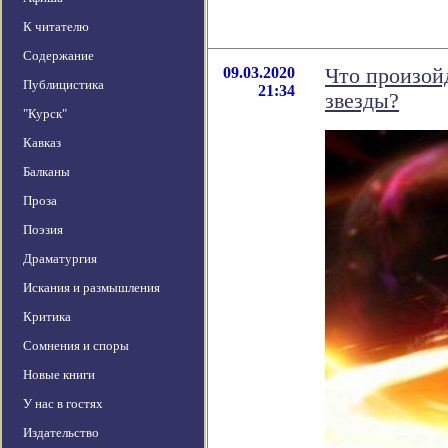
К читателю
Содержание
09.03.2020
Что произой
Публицистика
21:34
звезды?
"Курск"
Кавказ
Балканы
Проза
Поэзия
Драматургия
Искания и размышления
Критика
Сомнения и споры
Новые книги
У нас в гостях
Издательство