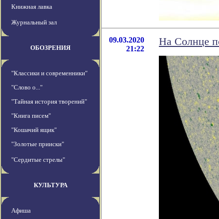
Книжная лавка
Журнальный зал
09.03.2020
На Солнце п
ОБОЗРЕНИЯ
21:22
"Классики и современники"
"Слово о..."
"Тайная история творений"
"Книга писем"
"Кошачий ящик"
"Золотые прииски"
"Сердитые стрелы"
КУЛЬТУРА
Афиша