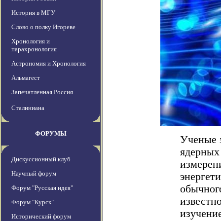
История в МГУ
Слово о полку Игореве
Хронология и
парахронология
Астрономия и Хронология
Альмагест
Запечатленная Россия
Сталиниана
ФОРУМЫ
Ученые 
ядерных
Дискуссионный клуб
измерен
Научный форум
энергети
обычного
Форум "Русская идея"
известно
Форум "Курск"
изучени
Исторический форум