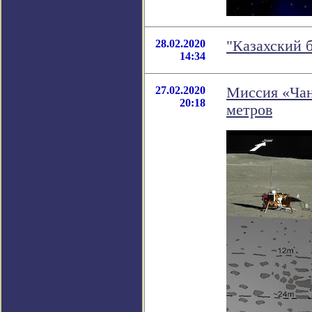
28.02.2020
"Казахский 
14:34
27.02.2020
Миссия «Чан
20:18
метров