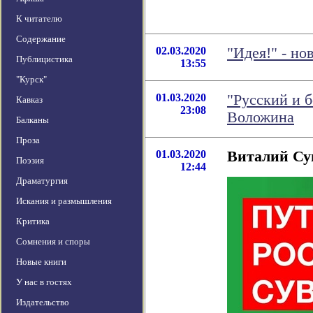
К читателю
Содержание
02.03.2020
"Идея!" - н
Публицистика
13:55
"Курск"
01.03.2020
"Русский и 
Кавказ
23:08
Воложина
Балканы
Проза
01.03.2020
Виталий Су
Поэзия
12:44
Драматургия
Искания и размышления
Критика
Сомнения и споры
Новые книги
У нас в гостях
Издательство