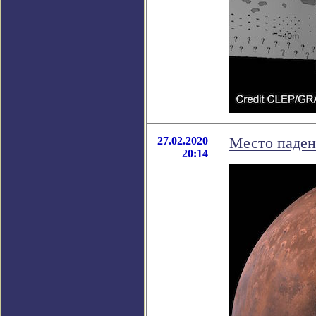
27.02.2020
Место паден
20:14