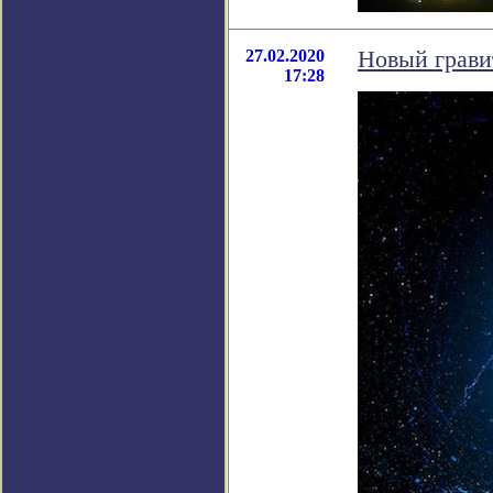
27.02.2020
Новый грави
17:28