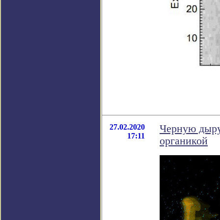
27.02.2020
Черную дыру
17:11
органикой