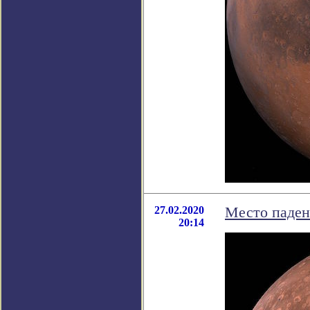
27.02.2020
Место паден
20:14