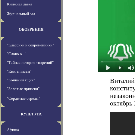
Книжная лавка
Журнальный зал
ОБОЗРЕНИЯ
"Классики и современники"
"Слово о..."
"Тайная история творений"
"Книга писем"
Виталий
"Кошачий ящик"
конститу
"Золотые прииски"
незакон
"Сердитые стрелы"
октябрь 
КУЛЬТУРА
Афиша