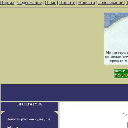
Портал
|
Содержание
|
О нас
|
Пишите
|
Новости
|
Голосование
|
ЛИТЕРАТУРА
"Рус
Новости русской культуры
Афиша