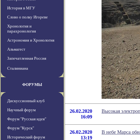
История в МГУ
Слово о полку Игореве
Хронология и
парахронология
Астрономия и Хронология
Альмагест
Запечатленная Россия
Сталиниана
ФОРУМЫ
Дискуссионный клуб
Научный форум
26.02.2020
Высокая электро
16:09
Форум "Русская идея"
Форум "Курск"
26.02.2020
В небе Марса обн
Исторический форум
13:19