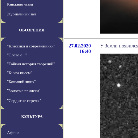
Книжная лавка
Журнальный зал
ОБОЗРЕНИЯ
27.02.2020
У Земли появился
"Классики и современники"
16:40
"Слово о..."
"Тайная история творений"
"Книга писем"
"Кошачий ящик"
"Золотые прииски"
"Сердитые стрелы"
КУЛЬТУРА
Афиша