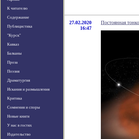
К читателю
Содержание
27.02.2020
Постоянная тонко
Публицистика
16:47
"Курск"
Кавказ
Балканы
Проза
Поэзия
Драматургия
Искания и размышления
Критика
Сомнения и споры
Новые книги
У нас в гостях
Издательство