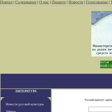
Портал
|
Содержание
|
О нас
|
Пишите
|
Новости
|
Голосование
|
ЛИТЕРАТУРА
"Русский переплет" заре
Новости русской культуры
Афиша