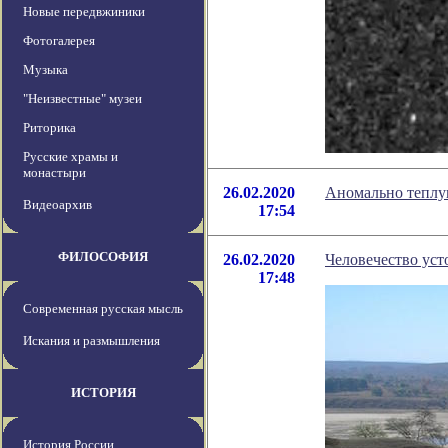
Новые передвжиники
Фотогалерея
Музыка
"Неизвестные" музеи
Риторика
Русские храмы и
монастыри
26.02.2020
Аномально теплу
Видеоархив
17:54
ФИЛОСОФИЯ
26.02.2020
Человечество уст
17:48
Современная русская мысль
Искания и размышления
ИСТОРИЯ
История России