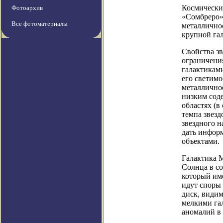
Космический
Фотоархив
«Сомбреро»
Все фотоматериалы
металличнос
крупной гал
Свойства зв
ограничени
галактикам
его светимо
металличнос
низким соде
областях (в
темпа звезд
звездного н
дать информ
объектами.
Галактика М
Солнца в с
который име
идут споры 
диск, видим
мелкими га
аномалий в