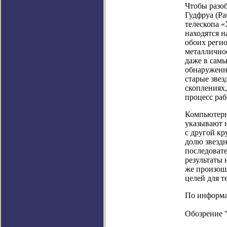
Чтобы разоб
Гудфруа (Pa
телескопа «
находятся н
обоих регио
металличнос
даже в сам
обнаруженны
старые зве
скоплениях,
процесс раб
Компьютерн
указывают н
с другой кр
долю звездн
последоват
результаты 
же произош
целей для 
По информаци
Обозрение 