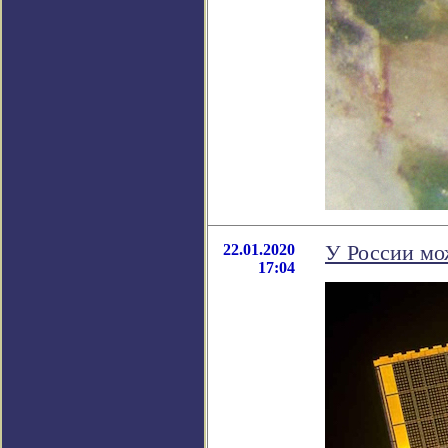
22.01.2020
У России мо
17:04