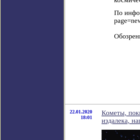
космиче
По инфор
page=ne
Обозрен
22.01.2020
Кометы, пок
18:01
издалека, н