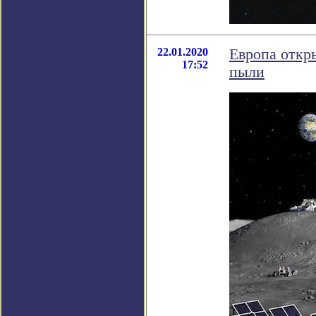
22.01.2020
Европа откры
17:52
пыли