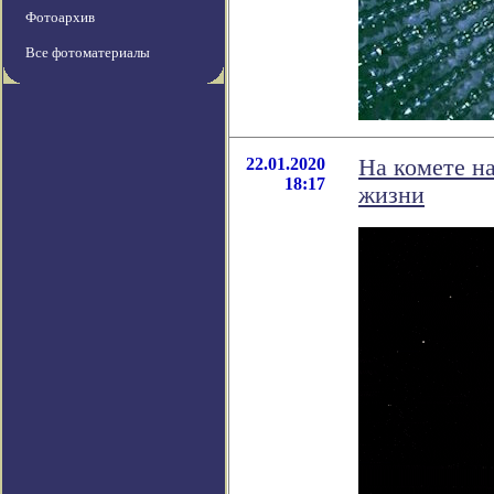
Фотоархив
Все фотоматериалы
22.01.2020
На комете н
18:17
жизни