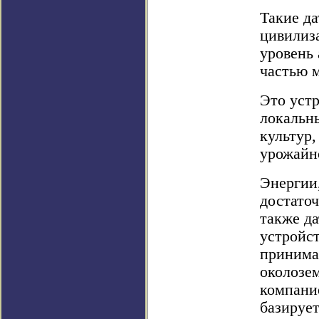
Такие д
цивилиз
уровень 
частью 
Это уст
локальн
культур,
урожайн
Энергии,
достаточ
также д
устройст
принима
околозе
компание
базируе