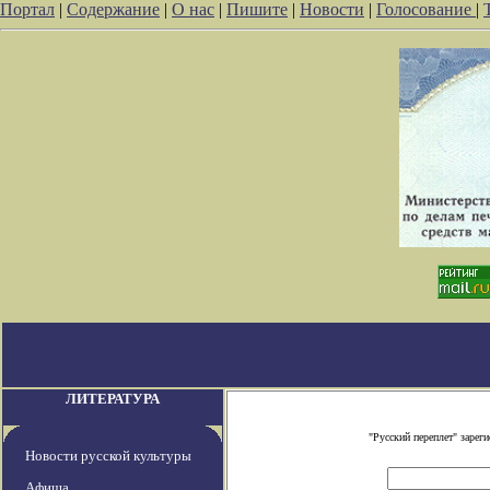
Портал
|
Содержание
|
О нас
|
Пишите
|
Новости
|
Голосование
|
ЛИТЕРАТУРА
"Русский переплет" заре
Новости русской культуры
Афиша