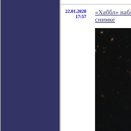
22.01.2020
«Хаббл» набл
17:57
снимке