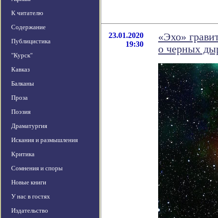
К читателю
Содержание
23.01.2020
«Эхо» грави
Публицистика
19:30
о черных ды
"Курск"
Кавказ
Балканы
Проза
Поэзия
Драматургия
Искания и размышления
Критика
Сомнения и споры
Новые книги
У нас в гостях
Издательство