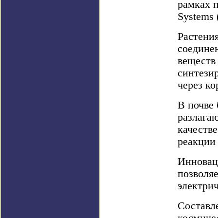
рамках п
Systems 
Растения
соединен
веществ 
синтезир
через ко
В почве 
разлагаю
качеств
реакции
Инноваци
позволяе
электри
Составл