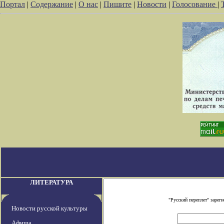
Портал
|
Содержание
|
О нас
|
Пишите
|
Новости
|
Голосование
|
ЛИТЕРАТУРА
"Русский переплет" заре
Новости русской культуры
Афиша