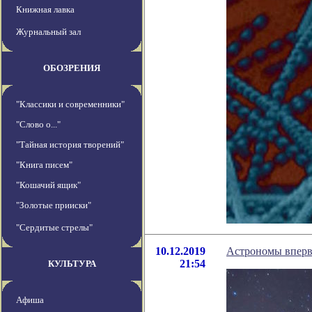
Книжная лавка
Журнальный зал
ОБОЗРЕНИЯ
"Классики и современники"
"Слово о..."
"Тайная история творений"
"Книга писем"
"Кошачий ящик"
"Золотые прииски"
"Сердитые стрелы"
10.12.2019
Астрономы вперв
21:54
КУЛЬТУРА
Афиша