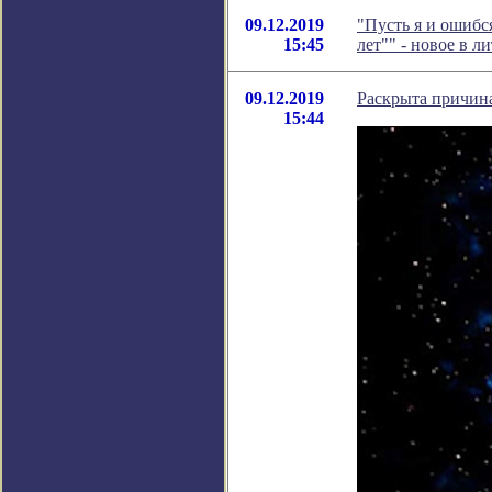
09.12.2019
"Пусть я и ошибс
15:45
лет"" - новое в 
09.12.2019
Раскрыта причина
15:44