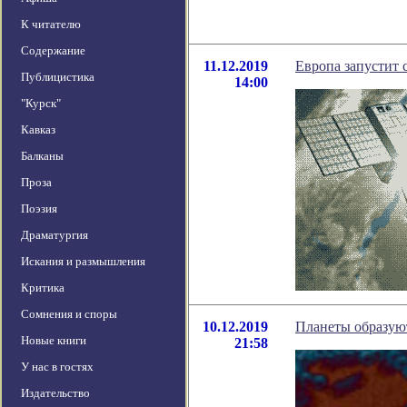
К читателю
Содержание
11.12.2019
Европа запустит 
Публицистика
14:00
"Курск"
Кавказ
Балканы
Проза
Поэзия
Драматургия
Искания и размышления
Критика
Сомнения и споры
10.12.2019
Планеты образуют
Новые книги
21:58
У нас в гостях
Издательство