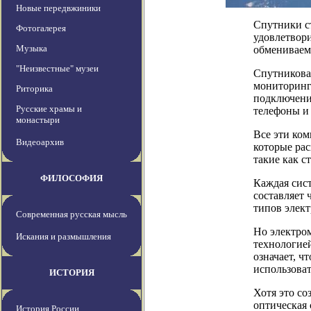
Новые передвжиники
Спутники с
Фотогалерея
удовлетвор
Музыка
обмениваем
"Неизвестные" музеи
Спутниковая
мониторинга
Риторика
подключени
Русские храмы и
телефоны и
монастыри
Все эти ко
Видеоархив
которые рас
такие как с
ФИЛОСОФИЯ
Каждая сист
составляет 
типов элек
Современная русская мысль
Но электро
Искания и размышления
технологией
означает, ч
использоват
ИСТОРИЯ
Хотя это со
оптическая 
История России