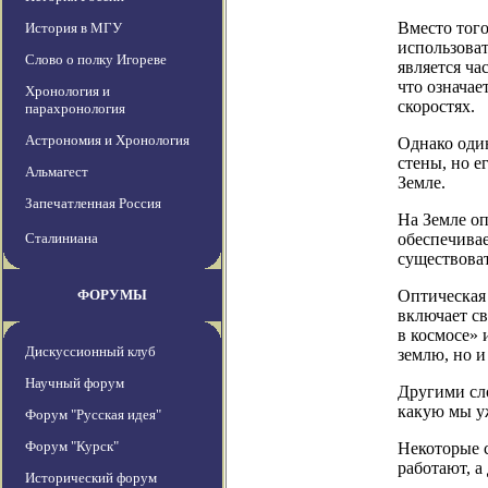
Вместо тог
История в МГУ
использоват
Слово о полку Игореве
является ча
что означае
Хронология и
скоростях.
парахронология
Астрономия и Хронология
Однако один
стены, но е
Альмагест
Земле.
Запечатленная Россия
На Земле оп
Сталиниана
обеспечивае
существова
ФОРУМЫ
Оптическая 
включает св
в космосе» 
Дискуссионный клуб
землю, но и
Научный форум
Другими сло
какую мы у
Форум "Русская идея"
Форум "Курск"
Некоторые с
работают, а
Исторический форум