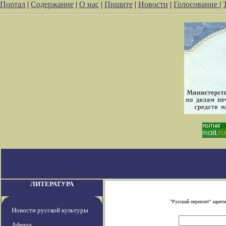
Портал
|
Содержание
|
О нас
|
Пишите
|
Новости
|
Голосование
|
ЛИТЕРАТУРА
"Русский переплет" заре
Новости русской культуры
Афиша