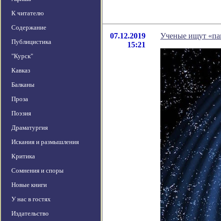
К читателю
Содержание
07.12.2019
Ученые ищут «па
Публицистика
15:21
"Курск"
Кавказ
Балканы
Проза
Поэзия
Драматургия
Искания и размышления
Критика
Сомнения и споры
Новые книги
У нас в гостях
Издательство