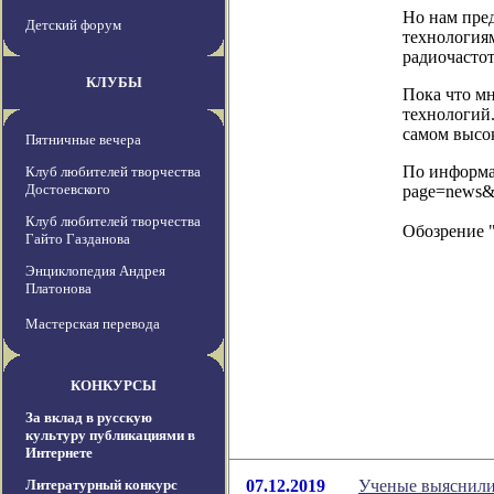
Но нам пре
Детский форум
технологиям
радиочастот
КЛУБЫ
Пока что м
технологий.
самом высо
Пятничные вечера
По информац
Клуб любителей творчества
Достоевского
page=news&
Клуб любителей творчества
Обозрение 
Гайто Газданова
Энциклопедия Андрея
Платонова
Мастерская перевода
КОНКУРСЫ
За вклад в русскую
культуру публикациями в
Интернете
Литературный конкурс
07.12.2019
Ученые выяснили