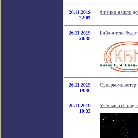
26.11.2019
Физики нашли до
22:05
26.11.2019
Библиотека будет
20:38
26.11.2019
Суперкомпьютер С
19:36
26.11.2019
Ученые из Google
19:33