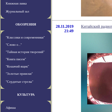
Книжная лавка
Журнальный зал
ОБОЗРЕНИЯ
28.11.2019
Китайский радиот
21:49
"Классики и современники"
"Слово о..."
"Тайная история творений"
"Книга писем"
"Кошачий ящик"
"Золотые прииски"
"Сердитые стрелы"
КУЛЬТУРА
Афиша