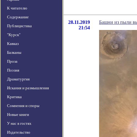
К читателю
Содержание
28.11.2019
Башни из пыли вы
Публицистика
21:54
"Курск"
Кавказ
Балканы
Проза
Поэзия
Драматургия
Искания и размышления
Критика
Сомнения и споры
Новые книги
У нас в гостях
Издательство