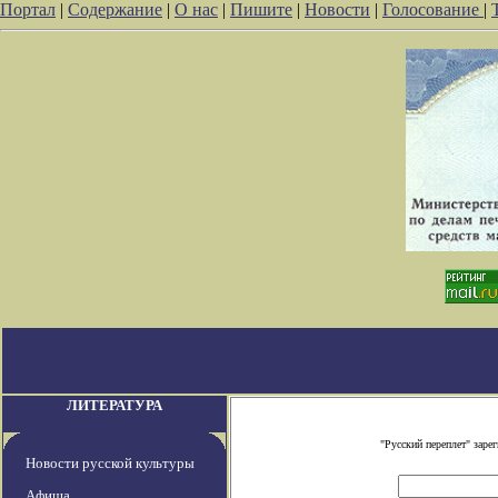
Портал
|
Содержание
|
О нас
|
Пишите
|
Новости
|
Голосование
|
ЛИТЕРАТУРА
"Русский переплет" зар
Новости русской культуры
Афиша