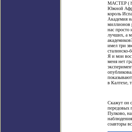
МАСТЕР (
Южной Афри
король Испа
Академия на
миллионов 
нас просто 
лучших, а м
академиков
имел три зв
сталинско-
Я и мои вос
меня нет гр
эксперимент
опубликовал
показывают 
в Калтехе, 
Скажут он о
передовых п
Пулково, на
наблюдения
соавторы в