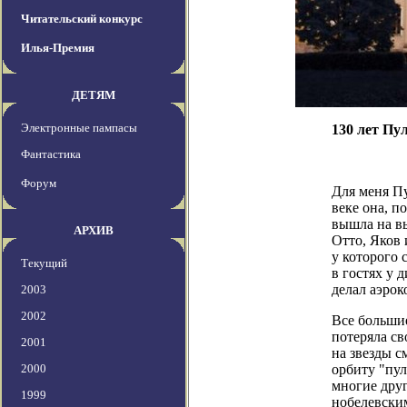
Читательский конкурс
Илья-Премия
ДЕТЯМ
Электронные пампасы
130 лет Пу
Фантастика
Форум
Для меня Пу
веке она, п
вышла на в
АРХИВ
Отто, Яков 
у которого
Текущий
в гостях у 
делал аэро
2003
2002
Все больши
потеряла св
2001
на звезды с
2000
орбиту
"пул
многие друг
1999
нобелевским