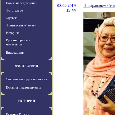
Новые передвжиники
08.09.2019
Поздравляем Сит
15:44
Фотогалерея
Музыка
"Неизвестные" музеи
Риторика
Русские храмы и
монастыри
Видеоархив
ФИЛОСОФИЯ
Современная русская мысль
Искания и размышления
ИСТОРИЯ
История России