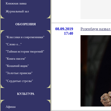
Книжная лавка
Журнальный зал
ОБОЗРЕНИЯ
08.09.2019
Розенбаум назвал
17:40
"Классики и современники"
"Слово о..."
"Тайная история творений"
"Книга писем"
"Кошачий ящик"
"Золотые прииски"
"Сердитые стрелы"
КУЛЬТУРА
Афиша