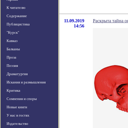
К читателю
Содержание
11.09.2019
Раскрыта тайна о
Публицистика
14:56
"Курск"
Кавказ
Балканы
Проза
Поэзия
Драматургия
Искания и размышления
Критика
Сомнения и споры
Новые книги
У нас в гостях
Издательство