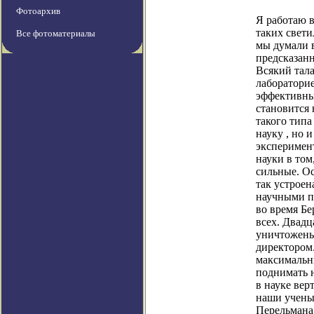
Фотоархив
Я работаю 
таких
свети
Все фотоматериалы
мы думали в
предсказан
Всякий тал
лаборатори
эффективным
становится 
такого типа
науку , но 
эксперимент
науки в том
сильные. Ос
так устроен
научными п
во время Бе
всех. Двадц
уничтожены.
директором.
максималь
поднимать н
в науке вер
наши ученые
Перельмана