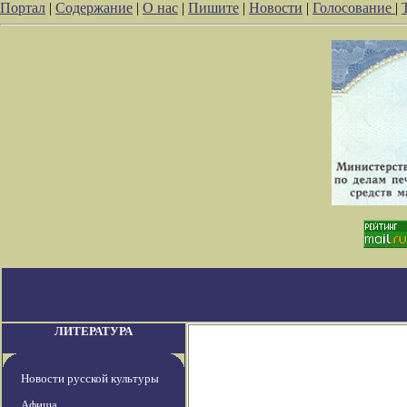
Портал
|
Содержание
|
О нас
|
Пишите
|
Новости
|
Голосование
|
ЛИТЕРАТУРА
Новости русской культуры
Афиша