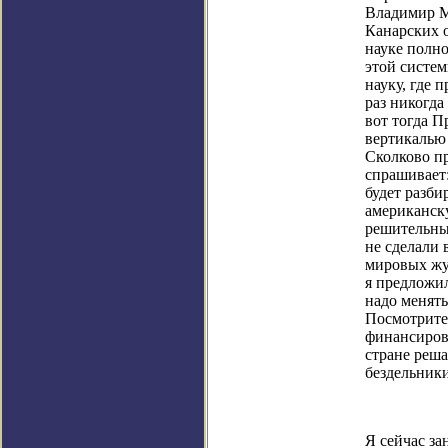
Владимир М
Канарских о
науке полн
этой систем
науку,
где п
раз никогда
вот тогда П
вертикаль
Сколково пр
спрашивает:
будет разби
американску
решительны
не сделали 
мировых жур
я предложил
надо менять
Посмотрите 
финансирова
стране реша
бездельники
Я сейчас за