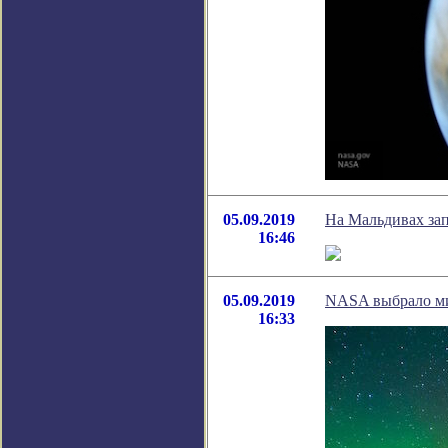
05.09.2019
На Мальдивах за
16:46
05.09.2019
NASA выбрало ми
16:33