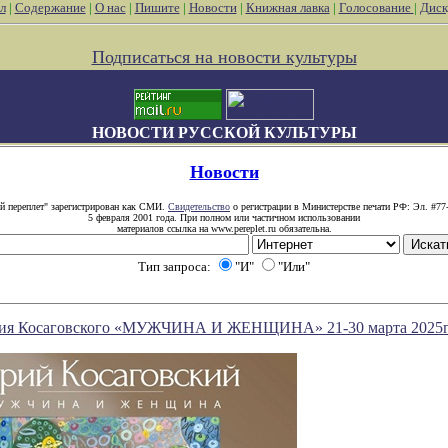
л
|
Содержание
|
О нас
|
Пишите
|
Новости
|
Книжная лавка
|
Голосование
|
Диск
Подписаться на новости культуры
НОВОСТИ РУССКОЙ КУЛЬТУРЫ
Новости
й переплет" зарегистрирован как СМИ.
Свидетельство
о регистрации в Министерстве печати РФ: Эл. #77
5 февраля 2001 года. При полном или частичном использовании
материалов ссылка на www.pereplet.ru обязательна.
Тип запроса:
"И"
"Или"
ия Косаговского «МУЖЧИНА И ЖЕНЩИНА» 21-30 марта 2025г