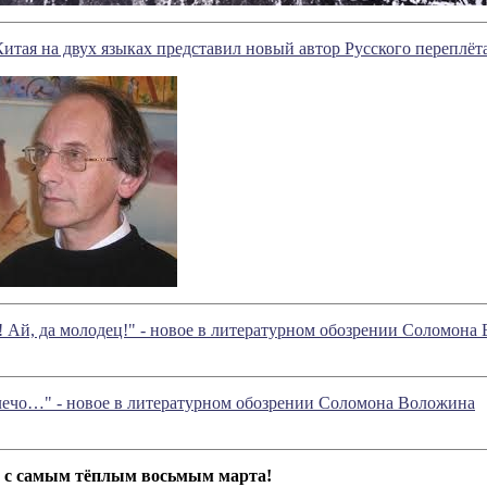
Китая на двух языках представил новый автор Русского переплё
в! Ай, да молодец!" - новое в литературном обозрении Соломона
плечо…" - новое в литературном обозрении Соломона Воложина
 с самым тёплым восьмым марта!