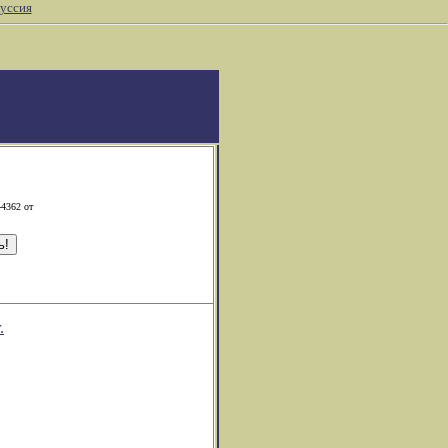
уссия
-4362 от
.