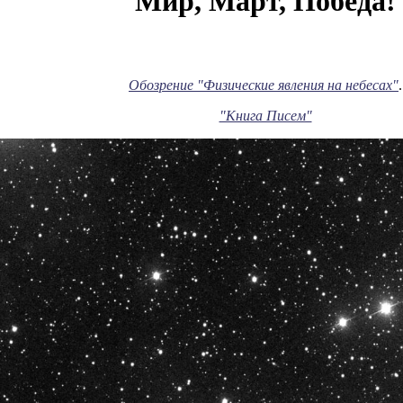
Мир, Март, Победа!
Обозрение "Физические явления на небесах"
.
"Книга Писем"