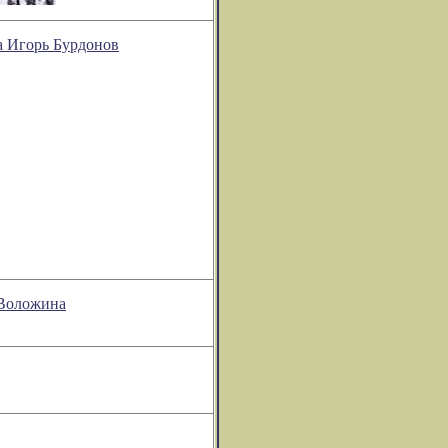
та Игорь Бурдонов
 Воложина