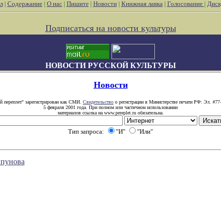
л
|
Содержание
|
О нас
|
Пишите
|
Новости
|
Книжная лавка
|
Голосование
|
Диск
Подписаться на новости культуры
НОВОСТИ РУССКОЙ КУЛЬТУРЫ
Новости
й переплет" зарегистрирован как СМИ.
Свидетельство
о регистрации в Министерстве печати РФ: Эл. #77
5 февраля 2001 года. При полном или частичном использовании
материалов ссылка на www.pereplet.ru обязательна.
Тип запроса:
"И"
"Или"
ипунова