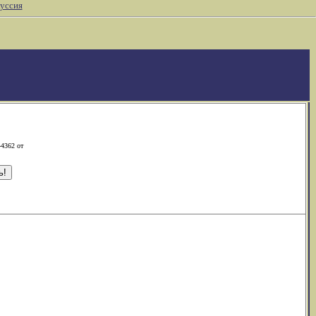
уссия
-4362 от