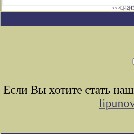
<<
41|
42
|
4
Если Вы хотите стать на
lipuno