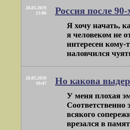
28.05.2019
Россия после 90-
21:06
Я хочу начать, к
я человеком не о
интересен кому-т
наловчился чуять 
28.05.2019
Но какова выде
10:47
У меня плохая э
Соответственно э
всякого сопережи
врезался в память