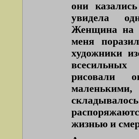
они казалис
увидела од
Женщина на б
меня поразил
художники из
всесильных 
рисовали о
маленьки
складывалос
распоряжают
жизнью и сме