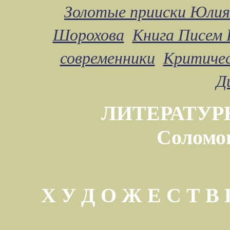
Золотые прииски Юлия
Шорохова
Книга Писем 
современники
Критичес
Д
ЛИТЕРАТУР
Соломо
Х У Д О Ж Е С Т 