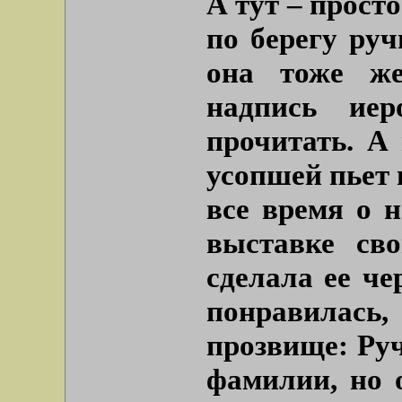
А тут – прост
по берегу руч
она тоже же
надпись ие
прочитать. А
усопшей пьет 
все время о н
выставке св
сделала ее че
понравилас
прозвище: Руч
фамилии, но 