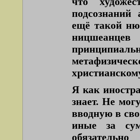
что художес
подсознаний 
ещё такой нюа
ницшеанцев
принципиаль
метафизиче
христианскому
Я как иностра
знает. Не мог
вводную в сво
иные за су
обязательн