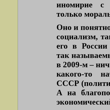
иномирие с 
только морал
Оно и понятно
социализм, т
его в России
так называемы
в 2009-м – ни
какого-то н
СССР (политик
А на благоп
экономическ