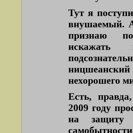
Тут я поступи
внушаемый. А
признаю п
искажать 
подсознатель
ницшеански
нехорошего ми
Есть, правда
2009 году пр
на защиту 
самобытности