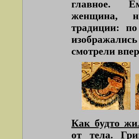
главное. Е
женщина, н
традиции: п
изображались
смотрели впере
Как будто жи
от тела
. Гр