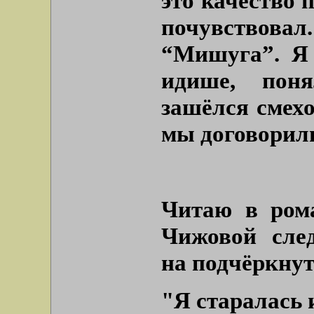
это качество 
почувствовал
“Мишуга”. Я 
идише, пон
зашёлся смехо
мы договорил
Читаю в ром
Чижовой сле
на подчёркнут
"Я старалась 