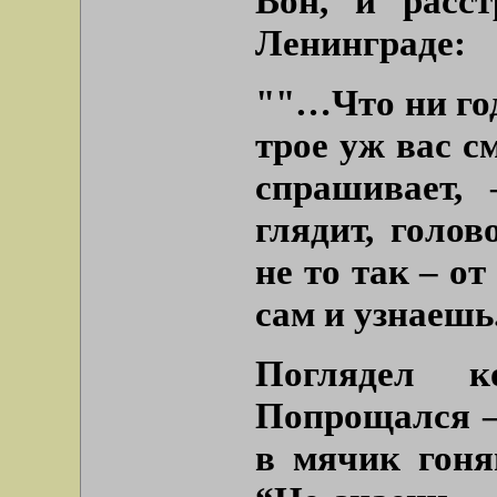
Вон, и расст
Ленинграде:
""…Что ни год
трое уж вас с
спрашивает, 
глядит, голов
не то так – от
сам и узнаешь.
Поглядел к
Попрощался –
в мячик гоня