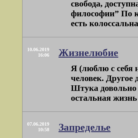
свобода, доступн
философии” По к
есть колоссальная 
10.06.2019
Жизнелюбие
16:06
Я (люблю с себя
человек. Другое 
Штука довольно 
остальная жизнь м
07.06.2019
Запределье
10:58