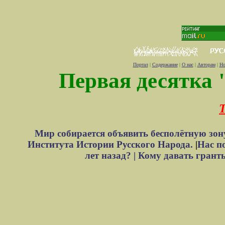
Портал
|
Содержание
|
О нас
|
Авторам
|
Но
Первая десятка 
Т
Мир собирается объявить бесполётную зон
Института Истории Русского Народа.
|
Нас п
лет назад? |
Кому давать грант