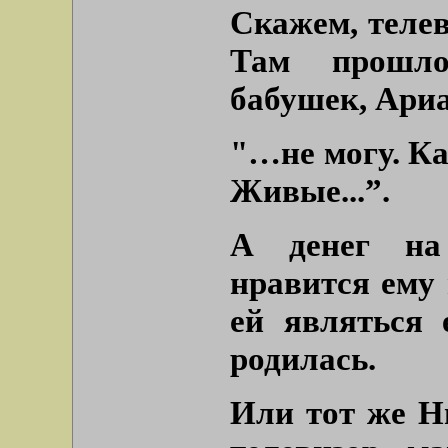
Скажем, телев
Там прошло
бабушек, Ари
"…не могу. Ка
Живые...”.
А денег на
нравится ему 
ей являться 
родилась.
Или тот же Н