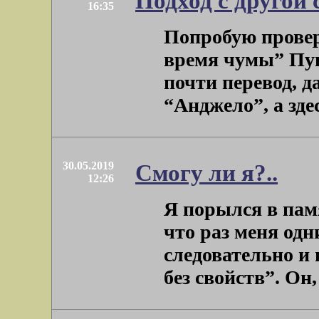
Подход с другой 
16:35
Попробую провер
время чумы” Пу
почти перевод, д
“Анджело”, а здесь
30.05.2019
Смогу ли я?..
12:26
Я порылся в пам
что раз меня одн
следовательно и 
без свойств”. Он, .