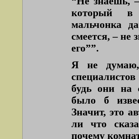
“Не знаешь, –
который в
мальчонка да
смеется, – не 
его””.
Я не думаю,
специалистов 
будь они на 
было б изве
Значит, это 
ли что сказ
почему комна