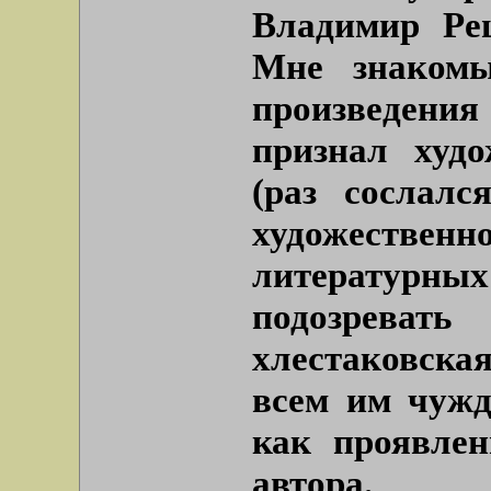
Владимир Рец
Мне знаком
произведения
признал худ
(раз сослал
художественн
литературн
подозреват
хлестаковска
всем им чужд
как проявлен
автора.