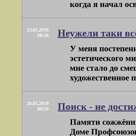
когда я начал осва
23.05.2019
Неужели таки всё
08:59
У меня постепен
эстетического ми
мне стало до сме
художественное пр
20.05.2019
Поиск - не дост
09:59
Памяти сожжённы
Доме Профсоюзов.