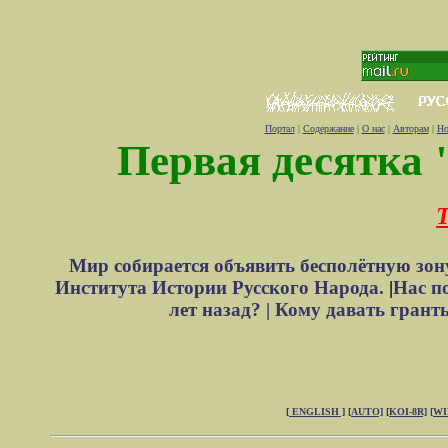
Портал
|
Содержание
|
О нас
|
Авторам
|
Но
Первая десятка 
Т
Мир собирается объявить бесполётную зон
Института Истории Русского Народа.
|
Нас п
лет назад? |
Кому давать грант
[ ENGLISH ]
[AUTO]
[KOI-8R]
[W