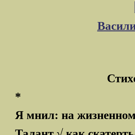
Васил
Стих
*
Я мнил: на жизненном
Талант √ как скатерт