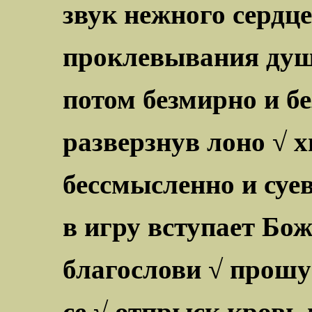
звук нежного сердц
проклевывания ду
потом безмирно и б
разверзнув лоно √ х
бессмысленно и суе
в игру вступает Бо
благослови √ прошу
се √ отпрыск кровь 