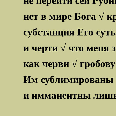
не перейти сей Руби
нет в мире Бога √ к
субстанция Его сут
и черти √ что меня 
как черви √ гробов
Им сублимированы
и имманентны лиш