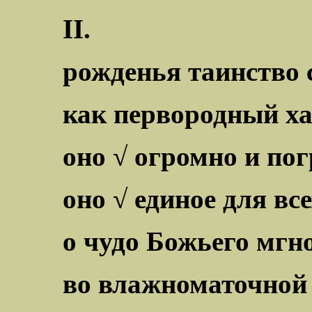
II.
рожденья таинство
как первородный ха
оно √ огромно и по
оно √ единое для вс
о чудо Божьего мгн
во влажноматочной