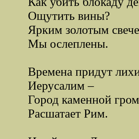
Как убить блокаду де
Ощутить вины?
Ярким золотым свеч
Мы ослеплены.
Времена придут лих
Иерусалим –
Город каменной гро
Р
асшатает Рим.