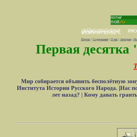
Портал
|
Содержание
|
О нас
|
Авторам
|
Но
Первая десятка 
Т
Мир собирается объявить бесполётную зон
Института Истории Русского Народа.
|
Нас п
лет назад? |
Кому давать грант