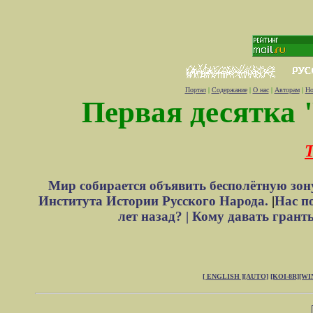
Портал
|
Содержание
|
О нас
|
Авторам
|
Но
Первая десятка 
Т
Мир собирается объявить бесполётную зон
Института Истории Русского Народа.
|
Нас п
лет назад? |
Кому давать грант
[ ENGLISH ]
[AUTO]
[KOI-8R]
[WI