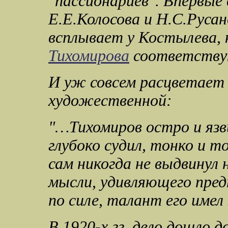
"пассионариев".
Впервые 
Е.Е.Колосова и Н.С.Руса
всплывает у Костылева,
Тихомирова
соответствую
И уж совсем расцветает д
художественной:
"…
Тихомиров остро и язв
глубоко судил, тонко и т
сам никогда не выдвинул 
мысли, удивляющего пред
по силе, талант его име
В 1920-х гг. дело дошло 