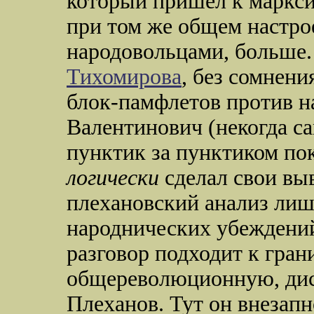
который пришел к марксиз
при том же общем настрое
народовольцами, больше. 
Тихомирова
, без сомнени
блок-памфлетов против н
Валентинович (некогда с
пунктик за пунктиком по
логически
сделал свои вы
плехановский анализ лиш
народнических убеждений
разговор подходит к гран
общереволюционную, дис
Плеханов. Тут он внезапн