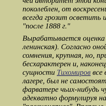
чей авторитет этой кон
поколеблен, от воскресен
всегда грозит осветить 
"
после
1888 г."
Вырабатывается оценка 
ленинская). Согласно он
сомнения, крупная, но, п
бесхарактерен и, наконец
сущности
Тихомиров
все 
лагере, был не самостоят
фарватере чьих-нибудь ч
адекватно формулируя н