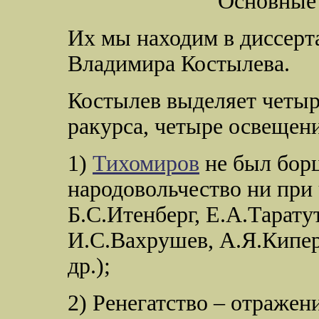
Основные 
Их мы находим в диссерт
Владимира Костылева.
Костылев выделяет четыр
ракурса, четыре освещен
1)
Тихомиров
не был борц
народовольчество ни при
Б.С.Итенберг, Е.А.Тарату
И.С.Вахрушев, А.Я.Кипер
др.);
2) Ренегатство – отражен