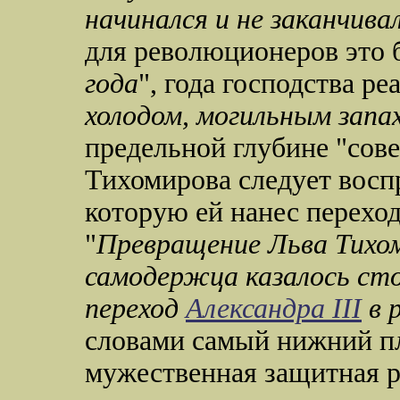
начинался и не заканчива
для революционеров это 
года
", года господства ре
холодом, могильным запах
предельной глубине "сов
Тихомирова следует воспр
которую ей нанес переход
"
Превращение Льва Тихом
самодержца казалось ст
переход
Александра III
в 
словами самый нижний пл
мужественная защитная 