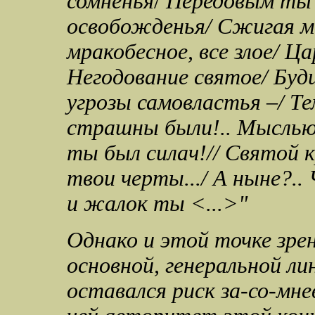
сомненья
/
Передовым ты 
освобожденья/
Сжигая м
мракобесное, все злое
/
Цар
Негодование святое
/
Буди
угрозы самовластья –
/
Те
страшны были!.. Мыслью
ты был силач!
//
Святой к
твои черты...
/
А ныне?.. 
и жалок ты <...>"
Однако и этой точке зре
основной, генеральной ли
оставался риск за-со-мн