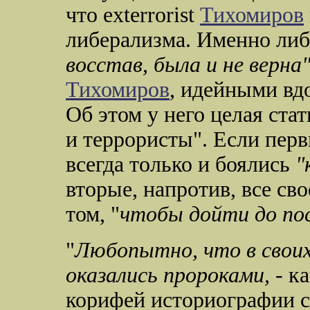
что exterrorist
Тихомиров
либерализма. Именно либ
восстав, была и не верна"
Тихомиров
, идейными вд
Об этом у него целая ста
и террористы". Если пер
всегда только и боялись
"
вторые, напротив, все св
том, "
чтобы дойти до пос
"
Любопытно, что в своих
оказались пророками,
- к
корифей историографии с