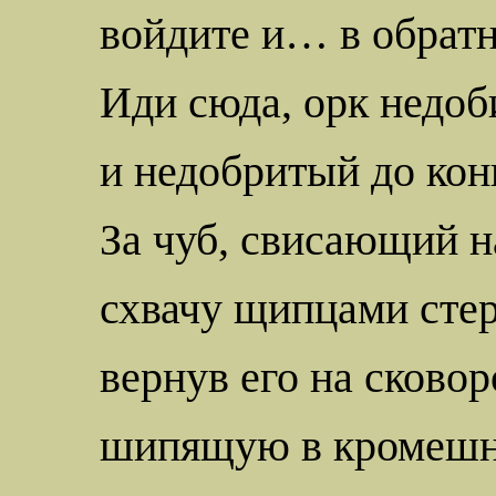
войдите и… в
обрат
Иди сюда, орк недоб
и
недобритый
до кон
За чуб, свисающий н
схвачу щипцами
сте
вернув его на сковор
шипящую в кромешн