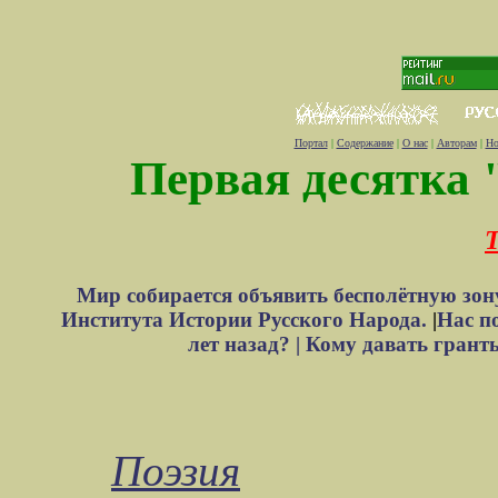
Портал
|
Содержание
|
О нас
|
Авторам
|
Но
Первая десятка 
Т
Мир собирается объявить бесполётную зон
Института Истории Русского Народа.
|
Нас п
лет назад? |
Кому давать грант
Поэзия