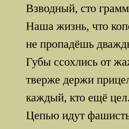
Взводный, сто грамм
Наша жизнь, что коп
не пропадёшь дважд
Губы ссохлись от ж
тверже держи прице
каждый, кто ещё цел
Цепью идут фашист