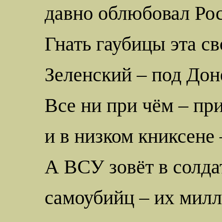
давно облюбовал Рос
Гнать гаубицы эта св
Зеленский – под Дон
Все ни
при чём
– пр
и в низком книксене 
А ВСУ зовёт в солд
самоубийц – их милл