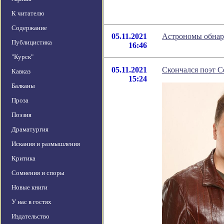
К читателю
Содержание
05.11.2021
Астрономы обнару
Публицистика
16:46
"Курск"
05.11.2021
Скончался поэт С
Кавказ
15:24
Балканы
Проза
Поэзия
Драматургия
Искания и размышления
Критика
Сомнения и споры
Новые книги
У нас в гостях
Издательство