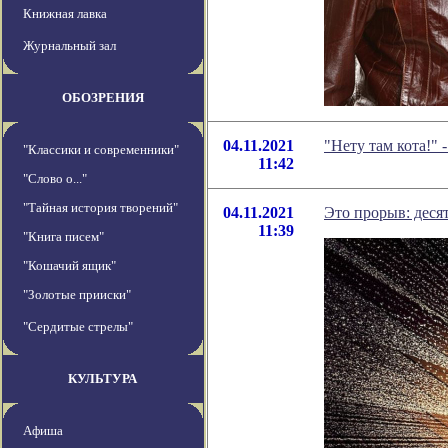
Книжная лавка
Журнальный зал
ОБОЗРЕНИЯ
04.11.2021
"Нету там кота!"
"Классики и современники"
11:42
"Слово о..."
"Тайная история творений"
04.11.2021
Это прорыв: деся
11:39
"Книга писем"
"Кошачий ящик"
"Золотые прииски"
"Сердитые стрелы"
КУЛЬТУРА
Афиша