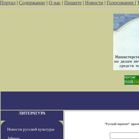
Портал
|
Содержание
|
О нас
|
Пишите
|
Новости
|
Голосование
|
ЛИТЕРАТУРА
"Русский переплет" заре
Новости русской культуры
Афиша