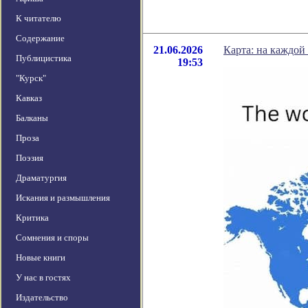
К читателю
Содержание
21.06.2026
Карта: на каждой
Публицистика
19:53
"Курск"
Кавказ
Балканы
Проза
Поэзия
Драматургия
Искания и размышления
Критика
Сомнения и споры
Новые книги
У нас в гостях
Издательство