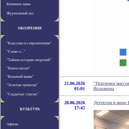
Книжная лавка
Журнальный зал
ОБОЗРЕНИЯ
"Классики и современники"
"Слово о..."
"Тайная история творений"
"Книга писем"
"Кошачий ящик"
21.06.2026
"Признаки массов
"Золотые прииски"
01:01
Воложина
"Сердитые стрелы"
20.06.2026
Детектив в мире
17:45
КУЛЬТУРА
Афиша