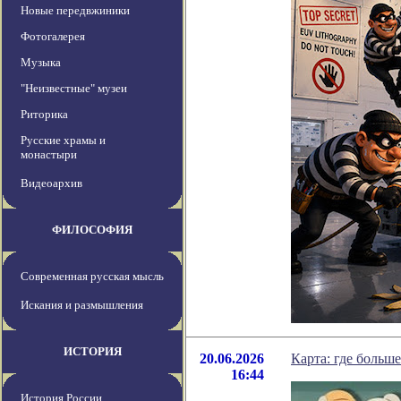
Новые передвжиники
Фотогалерея
Музыка
"Неизвестные" музеи
Риторика
Русские храмы и
монастыри
Видеоархив
ФИЛОСОФИЯ
Современная русская мысль
Искания и размышления
ИСТОРИЯ
20.06.2026
Карта: где больше
16:44
История России