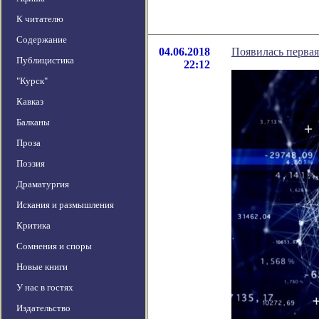
К читателю
Содержание
04.06.2018
Появилась первая
Публицистика
22:12
"Курск"
Кавказ
Балканы
Проза
Поэзия
Драматургия
Искания и размышления
Критика
Сомнения и споры
Новые книги
У нас в гостях
Издательство