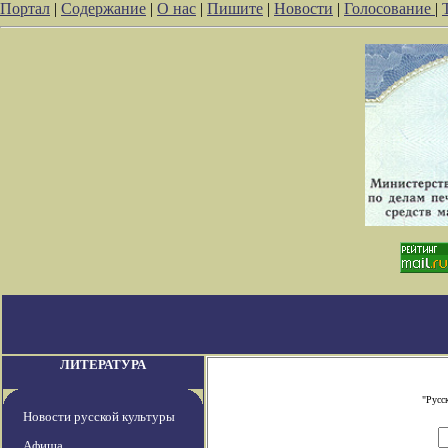
Портал
|
Содержание
|
О нас
|
Пишите
|
Новости
|
Голосование
|
ЛИТЕРАТУРА
"Русс
Новости русской культуры
Афиша