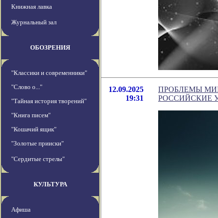
Книжная лавка
Журнальный зал
ОБОЗРЕНИЯ
"Классики и современники"
"Слово о..."
12.09.2025
ПРОБЛЕМЫ МИ
19:31
РОССИЙСКИЕ 
"Тайная история творений"
"Книга писем"
"Кошачий ящик"
"Золотые прииски"
"Сердитые стрелы"
КУЛЬТУРА
Афиша