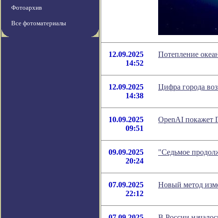
Фотоархив
Все фотоматериалы
12.09.2025
Потепление океан
14:52
12.09.2025
Цифра города во
14:38
10.09.2025
OpenAI покажет Г
09:51
09.09.2025
"Седьмое продолж
20:24
07.09.2025
Новый метод изме
22:12
07.09.2025
В России началос