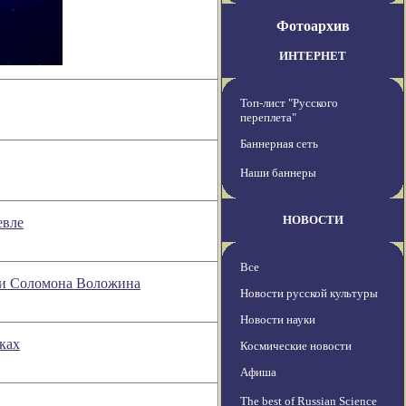
Фотоархив
ИНТЕРНЕТ
Топ-лист "Русского
переплета"
Баннерная сеть
Наши баннеры
НОВОСТИ
евле
Все
нии Соломона Воложина
Новости русской культуры
Новости науки
ках
Космические новости
Афиша
The best of Russian Science