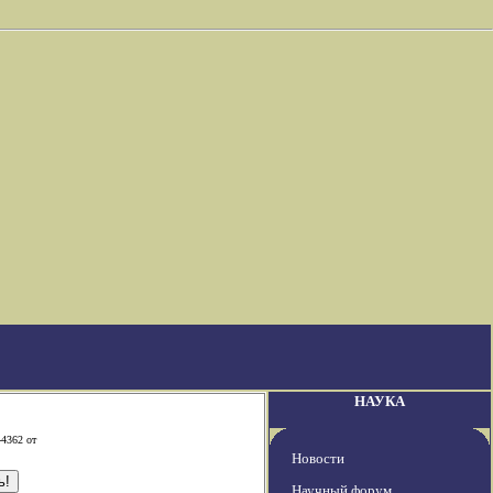
НАУКА
-4362 от
Новости
Научный форум