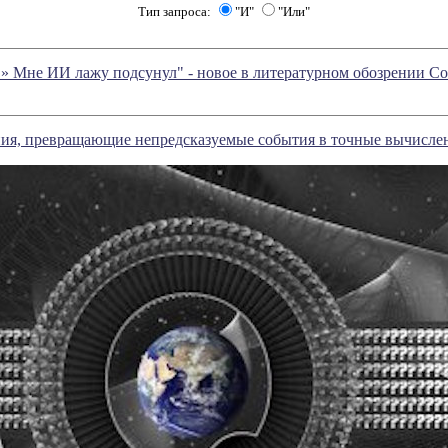
Тип запроса:
"И"
"Или"
!» Мне ИИ лажу подсунул" - новое в литературном обозрении 
ия, превращающие непредсказуемые события в точные вычисле