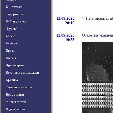
К читателю
Содержание
12.09.2025
"«Не виноватая я
Публицистика
20:10
"Курск"
12.09.2025
Открыты уравнен
Кавказ
19:55
Балканы
Проза
Поэзия
Драматургия
Искания и размышления
Критика
Сомнения и споры
Новые книги
У нас в гостях
Издательство