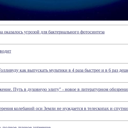
а оказалось угрозой для бактериального фотосинтеза
зводит
олливуду как выпускать мультики в 4 раза быстрее и в 6 раз деш
ение. Путь в духовную элиту" - новое в литературном обозре
рения колебаний оси Земли не нуждается в телескопах и спутни
ь полное лунное затмение