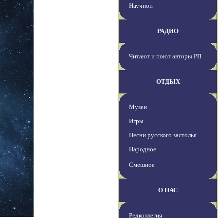
Научпоп
РАДИО
Читают и поют авторы РП
ОТДЫХ
Музеи
Игры
Песни русского застолья
Народное
Смешное
О НАС
Редколлегия