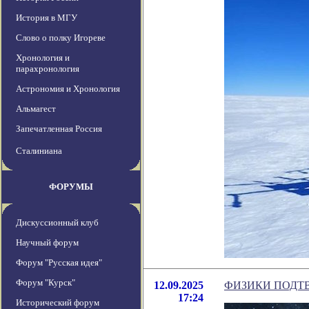
История в МГУ
Слово о полку Игореве
Хронология и
парахронология
Астрономия и Хронология
Альмагест
Запечатленная Россия
Сталиниана
ФОРУМЫ
Дискуссионный клуб
Научный форум
Форум "Русская идея"
Форум "Курск"
12.09.2025
ФИЗИКИ ПОДТ
17:24
Исторический форум