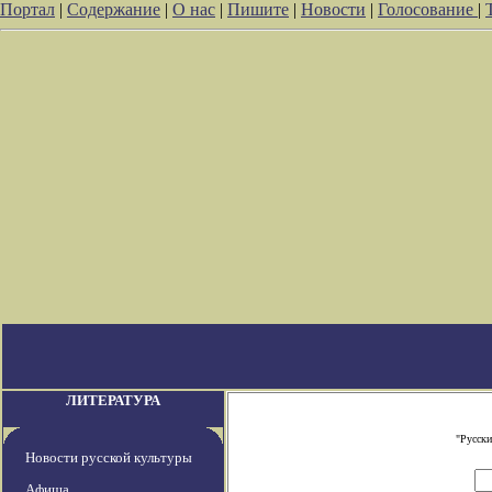
Портал
|
Содержание
|
О нас
|
Пишите
|
Новости
|
Голосование
|
ЛИТЕРАТУРА
"Русски
Новости русской культуры
Афиша