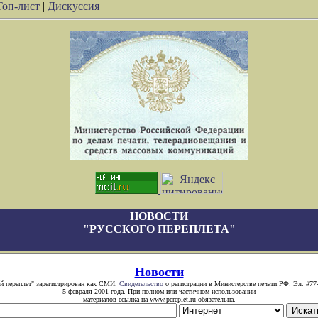
Топ-лист
|
Дискуссия
НОВОСТИ
"РУССКОГО ПЕРЕПЛЕТА"
Новости
й переплет" зарегистрирован как СМИ.
Свидетельство
о регистрации в Министерстве печати РФ: Эл. #77
5 февраля 2001 года. При полном или частичном использовании
материалов ссылка на www.pereplet.ru обязательна.