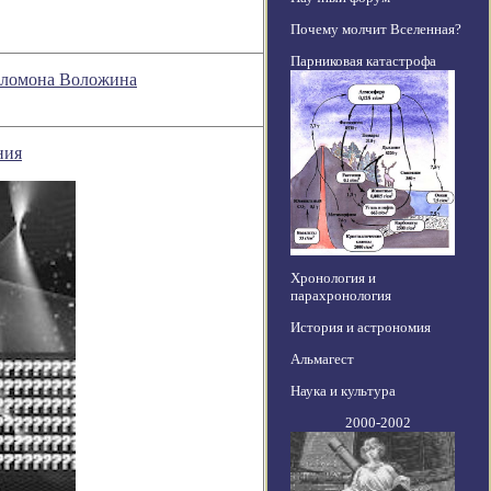
Почему молчит Вселенная?
Парниковая катастрофа
Соломона Воложина
ния
Хронология и
парахронология
История и астрономия
Альмагест
Наука и культура
2000-2002