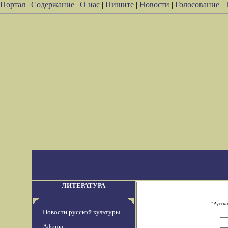
Портал
|
Содержание
|
О нас
|
Пишите
|
Новости
|
Голосование
|
ЛИТЕРАТУРА
"Русски
Новости русской культуры
Афиша