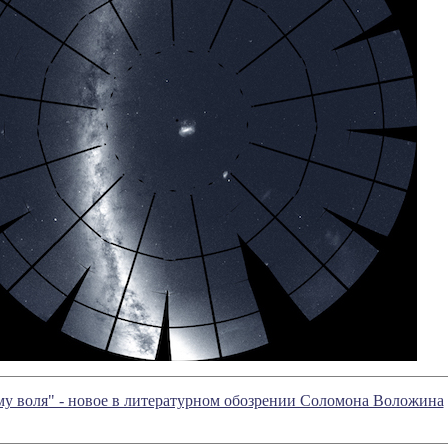
у воля" - новое в литературном обозрении Соломона Воложина