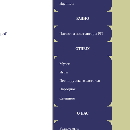
Научпоп
РАДИО
ерой
Читают и поют авторы РП
ОТДЫХ
Музеи
Игры
Песни русского застолья
Народное
Смешное
О НАС
Редколлегия