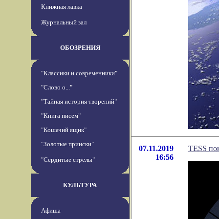
Книжная лавка
Журнальный зал
ОБОЗРЕНИЯ
"Классики и современники"
"Слово о..."
"Тайная история творений"
"Книга писем"
"Кошачий ящик"
"Золотые прииски"
07.11.2019
TESS пок
16:56
"Сердитые стрелы"
КУЛЬТУРА
Афиша