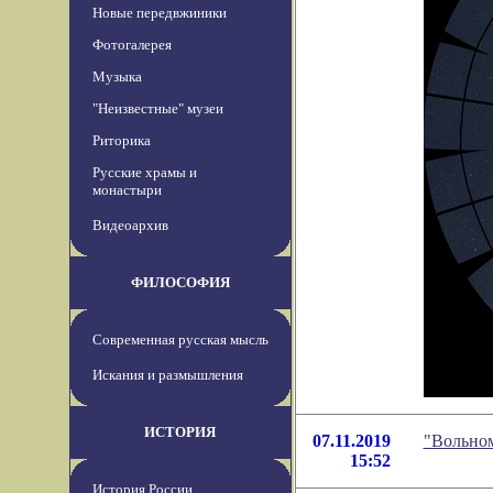
Новые передвжиники
Фотогалерея
Музыка
"Неизвестные" музеи
Риторика
Русские храмы и
монастыри
Видеоархив
ФИЛОСОФИЯ
Современная русская мысль
Искания и размышления
ИСТОРИЯ
07.11.2019
"Вольном
15:52
История России