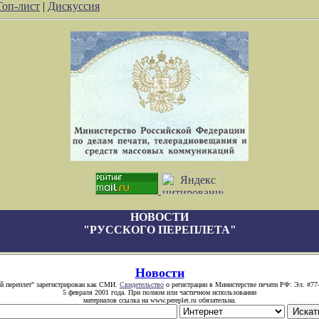
Топ-лист
|
Дискуссия
НОВОСТИ
"РУССКОГО ПЕРЕПЛЕТА"
Новости
й переплет" зарегистрирован как СМИ.
Свидетельство
о регистрации в Министерстве печати РФ: Эл. #77
5 февраля 2001 года. При полном или частичном использовании
материалов ссылка на www.pereplet.ru обязательна.