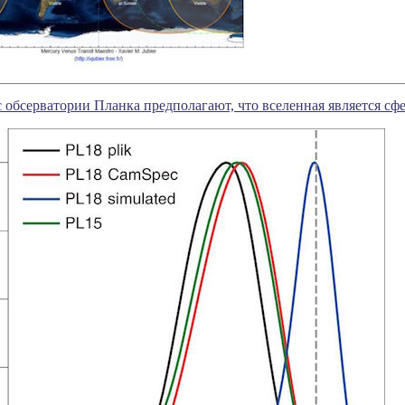
 обсерватории Планка предполагают, что вселенная является сф