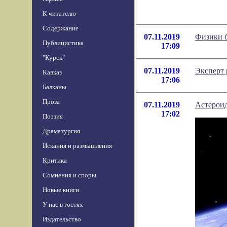
К читателю
Содержание
07.11.2019
Физики б
Публицистика
17:09
"Курск"
07.11.2019
Эксперт 
Кавказ
17:06
Балканы
Проза
07.11.2019
Астероид
17:02
Поэзия
Драматургия
Искания и размышления
Критика
Сомнения и споры
Новые книги
У нас в гостях
Издательство