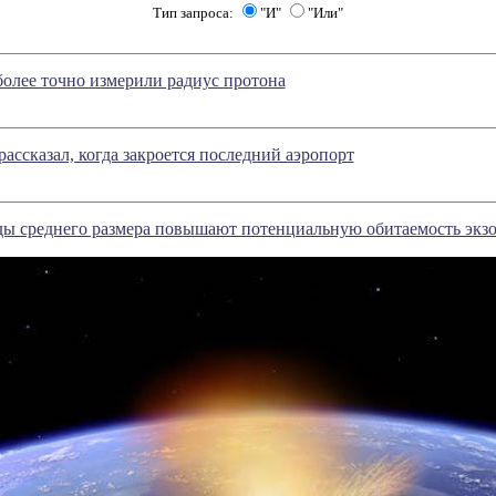
Тип запроса:
"И"
"Или"
олее точно измерили радиус протона
рассказал, когда закроется последний аэропорт
ы среднего размера повышают потенциальную обитаемость экз