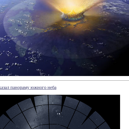
азал панораму южного неба