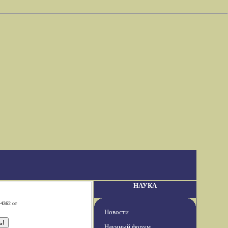
НАУКА
-4362 от
Новости
Научный форум