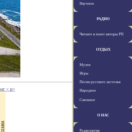
Научпоп
РАДИО
Читают и поют авторы РП
ОТДЫХ
Музеи
Игры
Песни русского застолья
нг < p>
Народное
Смешное
О НАС
Редколлегия