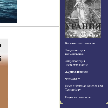
Космические новости
Энциклопедия
космонавтика
Энциклопедия
"Естествознание"
Журнальный зал
Физматлит
News of Russian Science and
Technology
Научные семинары