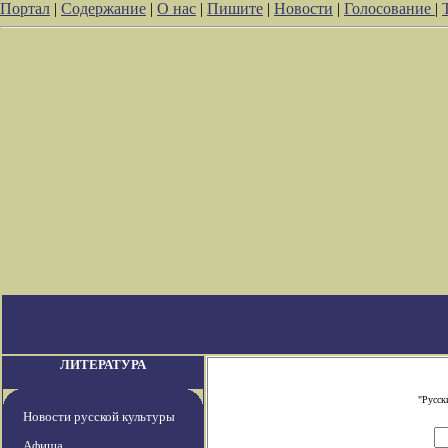
Портал
|
Содержание
|
О нас
|
Пишите
|
Новости
|
Голосование
|
ЛИТЕРАТУРА
"Русск
Новости русской культуры
Афиша