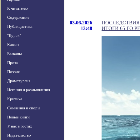
К читателю
Содержание
03.06.2026
ПОСЛЕДСТВИЯ
Публицистика
13:48
ИТОГИ 65-ГО 
"Курск"
Кавказ
Балканы
Проза
Поэзия
Драматургия
Искания и размышления
Критика
Сомнения и споры
Новые книги
У нас в гостях
Издательство