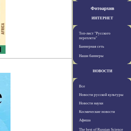
Фотоархив
ИНТЕРНЕТ
Топ-лист "Русского
переплета"
Баннерная сеть
Наши баннеры
НОВОСТИ
Все
Новости русской культуры
Новости науки
Космические новости
Афиша
The best of Russian Science