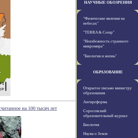
НАУЧНЫЕ ОБОЗРЕНИЯ
"Физические явления на
небесах"
"TERRA & Comp"
"Неизбежность странного
микромира"
"Биология и жизнь"
ОБРАЗОВАНИЕ
Открытое письмо министру
образования
Антиреформа
читанное на 100 тысяч лет
Соросовский
образовательный журнал
Биология
Науки о Земле