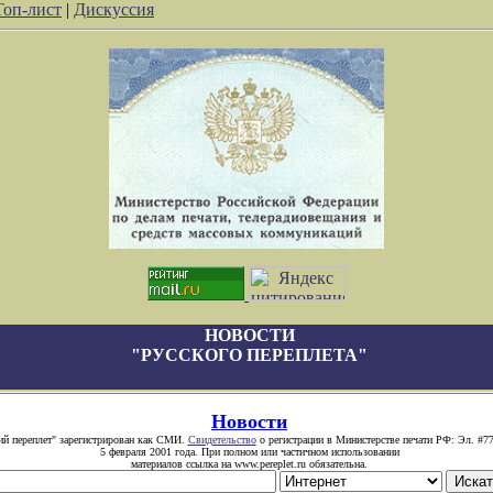
Топ-лист
|
Дискуссия
НОВОСТИ
"РУССКОГО ПЕРЕПЛЕТА"
Новости
ий переплет" зарегистрирован как СМИ.
Свидетельство
о регистрации в Министерстве печати РФ: Эл. #77
5 февраля 2001 года. При полном или частичном использовании
материалов ссылка на www.pereplet.ru обязательна.