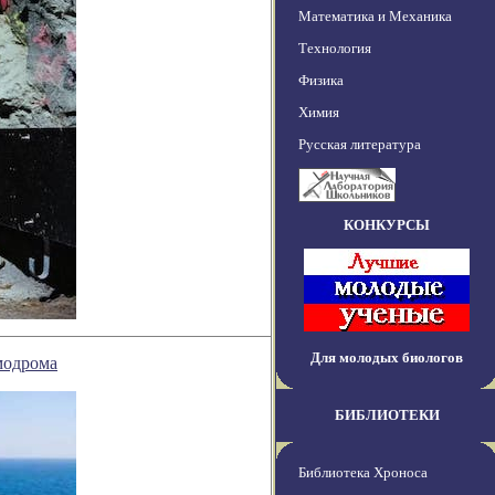
Математика и Механика
Технология
Физика
Химия
Русская литература
КОНКУРСЫ
Для молодых биологов
смодрома
БИБЛИОТЕКИ
Библиотека Хроноса