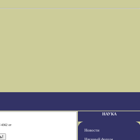
НАУКА
-4362 от
Новости
Научный форум