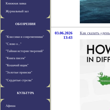
Книжная лавка
Журнальный зал
ОБОЗРЕНИЯ
03.06.2026
Как сказать «ден
"Классики и современники"
13:43
"Слово о..."
"Тайная история творений"
"Книга писем"
"Кошачий ящик"
"Золотые прииски"
"Сердитые стрелы"
КУЛЬТУРА
Афиша