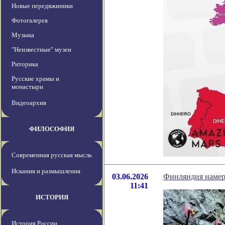
Новые передвжиники
Фотогалерея
Музыка
"Неизвестные" музеи
Риторика
Русские храмы и
монастыри
Видеоархив
ФИЛОСОФИЯ
Современная русская мысль
Искания и размышления
03.06.2026
Финляндия намере
11:41
ИСТОРИЯ
История России