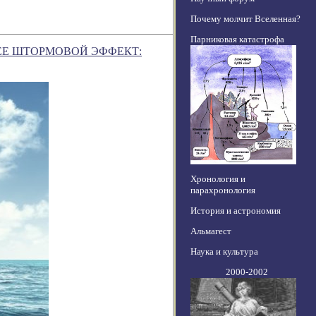
Почему молчит Вселенная?
Парниковая катастрофа
ЕЕ ШТОРМОВОЙ ЭФФЕКТ:
Хронология и
парахронология
История и астрономия
Альмагест
Наука и культура
2000-2002