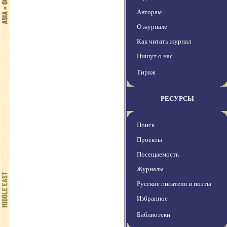
Авторам
О журнале
Как читать журнал
Пишут о нас
Тираж
РЕСУРСЫ
Поиск
Проекты
Посещаемость
Журналы
Русские писатели и поэты
Избранное
Библиотеки