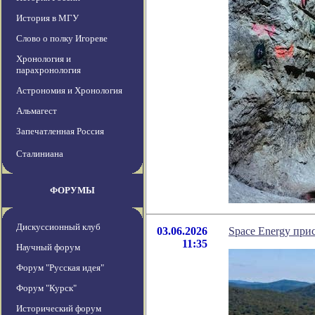
История в МГУ
Слово о полку Игореве
Хронология и
парахронология
Астрономия и Хронология
Альмагест
Запечатленная Россия
Сталиниана
ФОРУМЫ
Дискуссионный клуб
03.06.2026
Space Energy при
11:35
Научный форум
Форум "Русская идея"
Форум "Курск"
Исторический форум