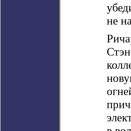
убед
не н
Рича
Стэн
колл
нову
огне
прич
элек
в во