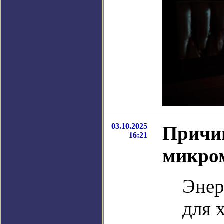
03.10.2025
Причи
16:21
микром
Энер
для 