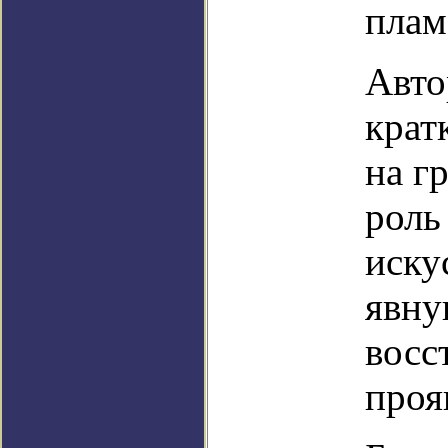
плам
Авто
крат
на г
роль
иску
явну
восс
проя