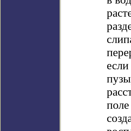
раст
разд
слип
пере
если
пузы
расс
поле
созд