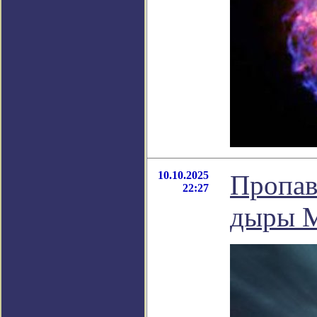
10.10.2025
Пропав
22:27
дыры М