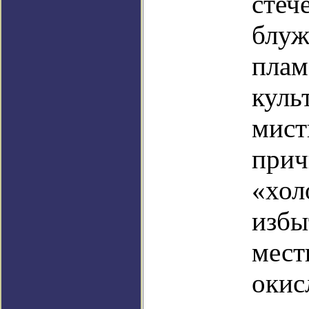
стеч
блуж
плам
куль
мист
прич
«хол
избы
мест
окис