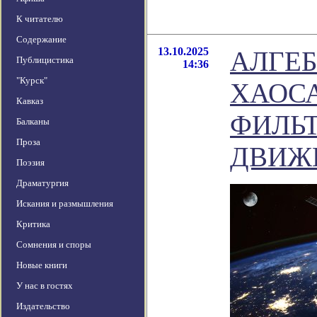
К читателю
Содержание
13.10.2025
АЛГЕБ
Публицистика
14:36
"Курск"
ХАОС
Кавказ
ФИЛЬТ
Балканы
Проза
ДВИЖ
Поэзия
Драматургия
Искания и размышления
Критика
Сомнения и споры
Новые книги
У нас в гостях
Издательство