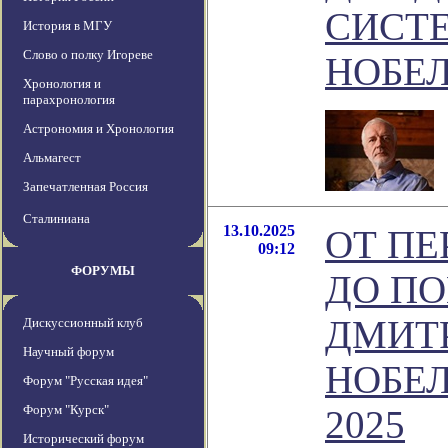
СИСТ
История в МГУ
Слово о полку Игореве
НОБЕЛ
Хронология и
парахронология
Астрономия и Хронология
Альмагест
Запечатленная Россия
Сталиниана
13.10.2025
ОТ П
09:12
ФОРУМЫ
ДО П
ДМИТР
Дискуссионный клуб
Научный форум
НОБЕ
Форум "Русская идея"
Форум "Курск"
2025
Исторический форум