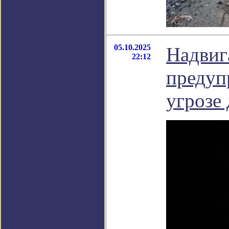
05.10.2025
Надвиг
22:12
предуп
угрозе