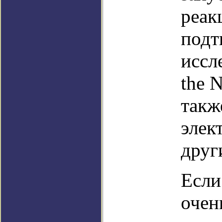
реак
подт
иссл
the N
такж
элек
друг
Если
очен