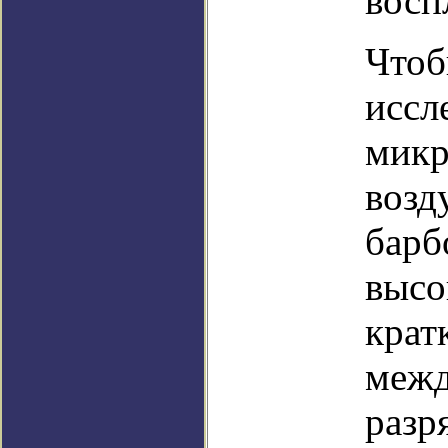
восп
Чтоб
иссл
микр
возд
барб
высо
крат
межд
разр