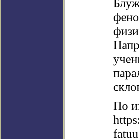
Блуж
фено
физи
Напр
учен
пара
скло
По и
https
fatuu