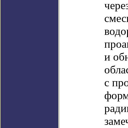
чере
смес
водо
проа
и об
обла
с пр
форм
ради
заме