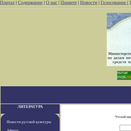
Портал
|
Содержание
|
О нас
|
Пишите
|
Новости
|
Голосование
|
ЛИТЕРАТУРА
"Русский пе
Новости русской культуры
Афиша