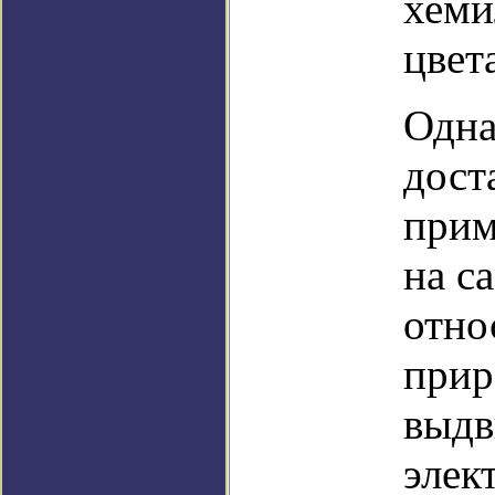
хеми
цвет
Одна
дост
прим
на с
отно
прир
выдв
элек