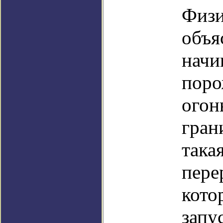
Физи
объя
начи
поро
огон
гран
така
пере
кото
запу