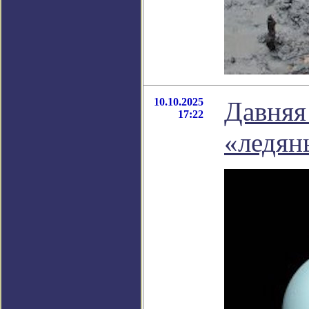
10.10.2025
Давняя
17:22
«ледян