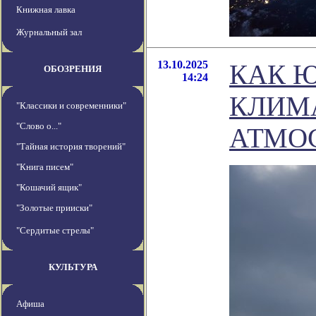
Книжная лавка
Журнальный зал
13.10.2025
КАК 
ОБОЗРЕНИЯ
14:24
КЛИМА
"Классики и современники"
"Слово о..."
АТМО
"Тайная история творений"
"Книга писем"
"Кошачий ящик"
"Золотые прииски"
"Сердитые стрелы"
КУЛЬТУРА
Афиша